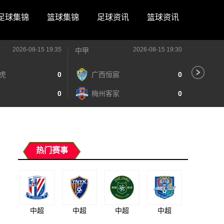
足球集锦
篮球集锦
足球资讯
篮球资讯
2026-08-15 19:35
2026-08-15 19:30
中甲
中甲
虎
0
广西恒宸
0
陕
0
梅州客家
0
长
热门赛事
中超
中超
中超
中超