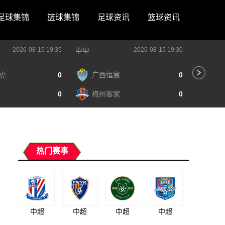
足球集锦
篮球集锦
足球资讯
篮球资讯
2026-08-15 19:35
2026-08-15 19:30
中甲
中甲
虎
0
广西恒宸
0
陕
0
梅州客家
0
长
热门赛事
中超
中超
中超
中超