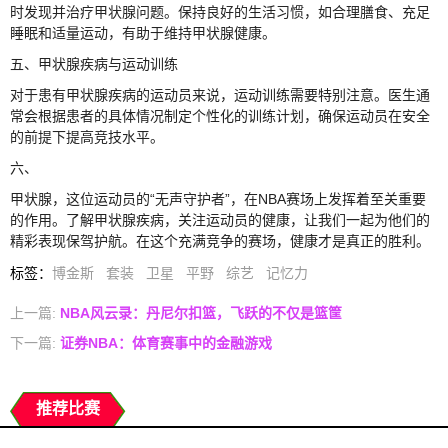
时发现并治疗甲状腺问题。保持良好的生活习惯，如合理膳食、充足
睡眠和适量运动，有助于维持甲状腺健康。
五、甲状腺疾病与运动训练
对于患有甲状腺疾病的运动员来说，运动训练需要特别注意。医生通
常会根据患者的具体情况制定个性化的训练计划，确保运动员在安全
的前提下提高竞技水平。
六、
甲状腺，这位运动员的“无声守护者”，在NBA赛场上发挥着至关重要
的作用。了解甲状腺疾病，关注运动员的健康，让我们一起为他们的
精彩表现保驾护航。在这个充满竞争的赛场，健康才是真正的胜利。
标签
：
博金斯
套装
卫星
平野
综艺
记忆力
上一篇:
NBA风云录：丹尼尔扣篮，飞跃的不仅是篮筐
下一篇:
证券NBA：体育赛事中的金融游戏
推荐比赛