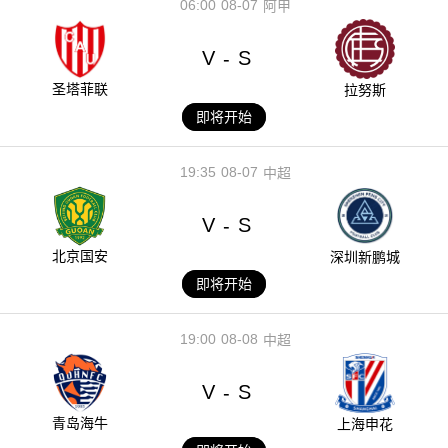
06:00
08-07
阿甲
V
S
-
圣塔菲联
拉努斯
即将开始
19:35
08-07
中超
V
S
-
北京国安
深圳新鹏城
即将开始
19:00
08-08
中超
V
S
-
青岛海牛
上海申花