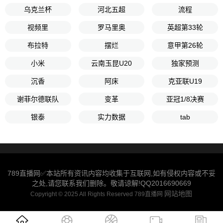
乌克兰杯
河北五超
流程
视频里
罗马里奥
英超第33轮
布拉特
摆烂
意甲第26轮
小米
云南玉昆U20
独家预测
沉香
阿床
克亚联U19
谢菲尔德联队
变革
亚冠1/8决赛
银泰
实力数据
tab
789直播网✅本站所有资讯内容均收集于互联网,如有侵权内容或不妥
之处,请您联系我们删除。敬请谅解!QQ2016690669
网站地图
Copyright © 2025 All Rights Reserved 789直播网