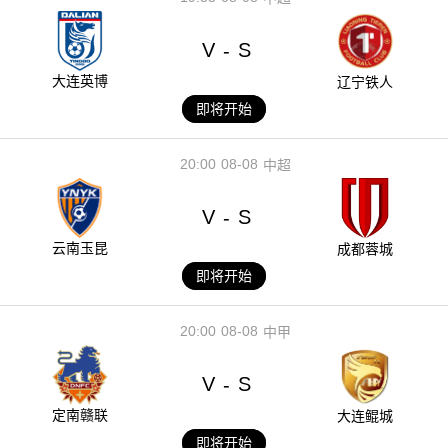
V
S
-
大连英博
辽宁铁人
即将开始
20:00
08-08
中超
V
S
-
云南玉昆
成都蓉城
即将开始
20:00
08-08
中甲
V
S
-
定南赣联
大连鲲城
即将开始