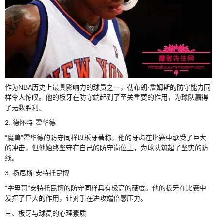
作为NBA历史上最具影响力的球员之一，勒布朗·詹姆斯的防守能力同
样令人惊叹。他的板牙在防守端起到了至关重要的作用，为球队赢得
了无数胜利。
2. 德怀特·霍华德
“魔兽”霍华德的防守同样以板牙著称。他的牙齿在比赛中承受了巨大
的冲击，但他始终坚守在自己的防守岗位上，为球队筑起了坚实的防
线。
3. 扬尼斯·安特托昆博
“字母哥”安特托昆博的防守同样具有极高的硬度。他的板牙在比赛中
发挥了巨大的作用，让对手在进攻端倍感压力。
三、板牙与球员的心理素质