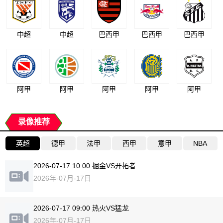
中超
中超
巴西甲
巴西甲
巴西甲
阿甲
阿甲
阿甲
阿甲
阿甲
录像推荐
英超
德甲
法甲
西甲
意甲
NBA
2026-07-17 10:00 掘金VS开拓者
2026年-07月-17日
2026-07-17 09:00 热火VS猛龙
2026年-07月-17日