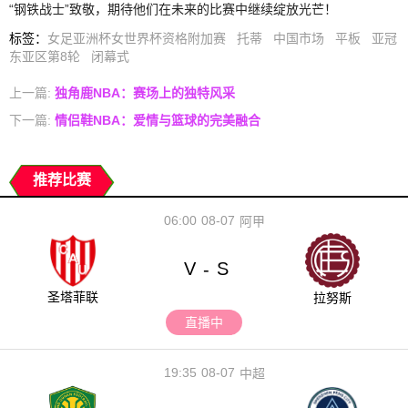
“钢铁战士”致敬，期待他们在未来的比赛中继续绽放光芒！
标签
：
女足亚洲杯女世界杯资格附加赛
托蒂
中国市场
平板
亚冠
东亚区第8轮
闭幕式
上一篇:
独角鹿NBA：赛场上的独特风采
下一篇:
情侣鞋NBA：爱情与篮球的完美融合
推荐比赛
06:00
08-07
阿甲
V
S
-
圣塔菲联
拉努斯
直播中
19:35
08-07
中超