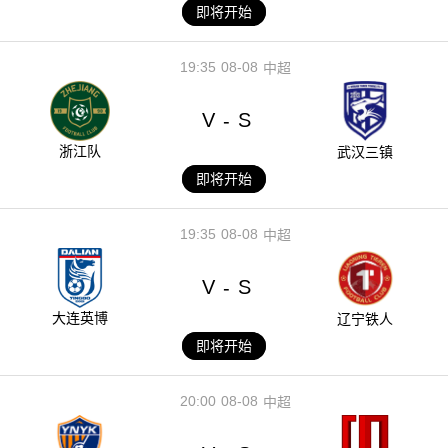
即将开始
19:35
08-08
中超
V
S
-
浙江队
武汉三镇
即将开始
19:35
08-08
中超
V
S
-
大连英博
辽宁铁人
即将开始
20:00
08-08
中超