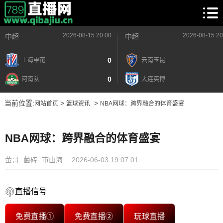
2026-08-15 20:00
2026-08-15 20
中超
中超
0
上海申花
云南玉昆
0
河南队
大连英博
当前位置:
>
>
网站首页
篮球资讯
NBA网球：跨界融合的体育盛宴
NBA网球：跨界融合的体育盛宴
萤哥
菌砖
市山海
2026-06-03 19:07:01
直播信号
免费直播①
免费直播②
玩球直播