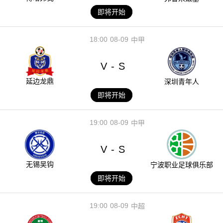
即将开始
18:00
08-09
中甲
V
S
-
延边龙鼎
深圳青年人
即将开始
19:00
08-09
中甲
V
S
-
无锡吴钩
宁波职业足球俱乐部
即将开始
19:00
08-09
中超