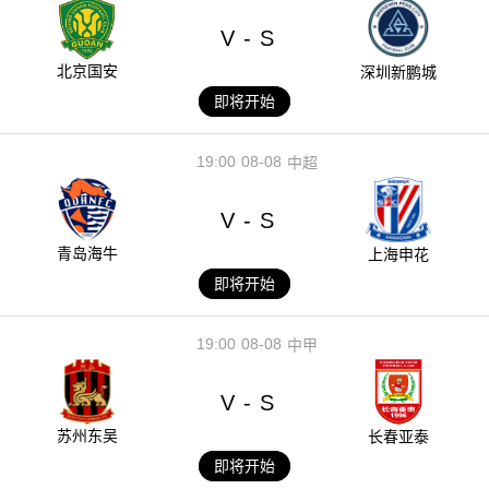
V
S
-
北京国安
深圳新鹏城
即将开始
19:00
08-08
中超
V
S
-
青岛海牛
上海申花
即将开始
19:00
08-08
中甲
V
S
-
苏州东吴
长春亚泰
即将开始