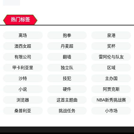
热门标签
离场
抱拳
泉港
澳西女超
丹麦超
奖杯
有限公司
翻墙
雷阿伦与队友
甲卡利亚里
独立队
区域
沙特
技犯
主办国
小说
硬件
阿贾克斯
浏览器
这首主题曲
NBA新秀挑战赛
桑普利亚
挑战任务
小市场