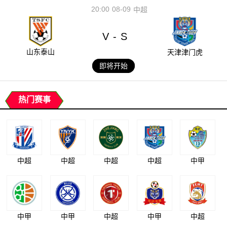
20:00
08-09
中超
V
S
-
山东泰山
天津津门虎
即将开始
热门赛事
中超
中超
中超
中超
中甲
中甲
中甲
中超
中甲
中超