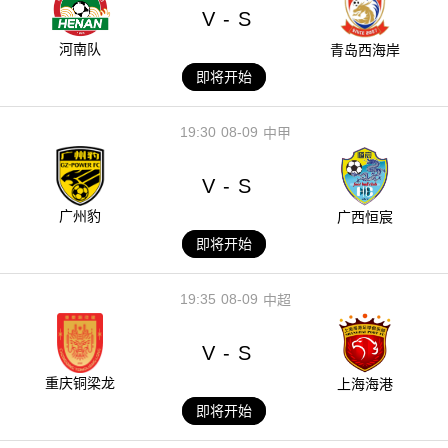
V
S
-
河南队
青岛西海岸
即将开始
19:30
08-09
中甲
V
S
-
广州豹
广西恒宸
即将开始
19:35
08-09
中超
V
S
-
重庆铜梁龙
上海海港
即将开始