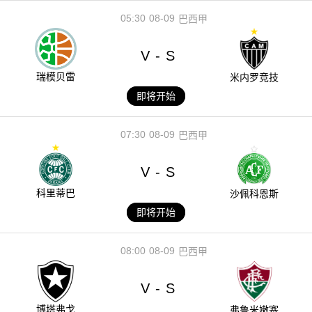
05:30
08-09
巴西甲
V
S
-
瑞模贝雷
米内罗竞技
即将开始
07:30
08-09
巴西甲
V
S
-
科里蒂巴
沙佩科恩斯
即将开始
08:00
08-09
巴西甲
V
S
-
博塔弗戈
弗鲁米嫩塞