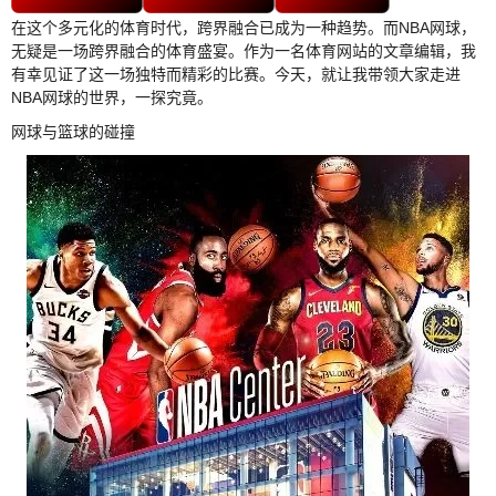
在这个多元化的体育时代，跨界融合已成为一种趋势。而NBA网球，
无疑是一场跨界融合的体育盛宴。作为一名体育网站的文章编辑，我
有幸见证了这一场独特而精彩的比赛。今天，就让我带领大家走进
NBA网球的世界，一探究竟。
网球与篮球的碰撞