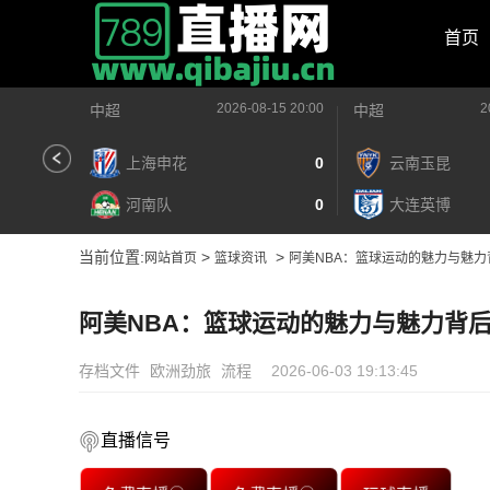
首页
2026-08-15 20:00
2
中超
中超
上海申花
0
云南玉昆
河南队
0
大连英博
当前位置:
>
>
网站首页
篮球资讯
阿美NBA：篮球运动的魅力与魅力
阿美NBA：篮球运动的魅力与魅力背
存档文件
欧洲劲旅
流程
2026-06-03 19:13:45
直播信号