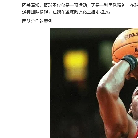
阿美深知，篮球不仅仅是一项运动，更是一种团队精神。在
这种团队精神，让她在篮球的道路上越走越远。
团队合作的案例