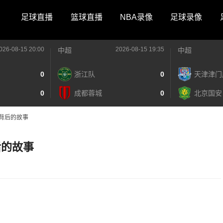
足球直播
篮球直播
NBA录像
足球录像
026-08-15 20:00
2026-08-15 19:35
中超
中超
0
浙江队
0
天津津门
0
成都蓉城
0
北京国安
背后的故事
后的故事