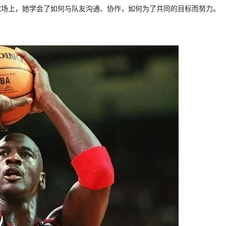
球场上，她学会了如何与队友沟通、协作，如何为了共同的目标而努力。