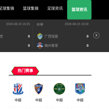
足球集锦
篮球集锦
足球资讯
篮球资讯
2026-08-15 19:35
2026-08-15 19:30
中甲
中甲
虎
0
广西恒宸
0
陕
0
梅州客家
0
长
热门赛事
中超
中超
中超
中超