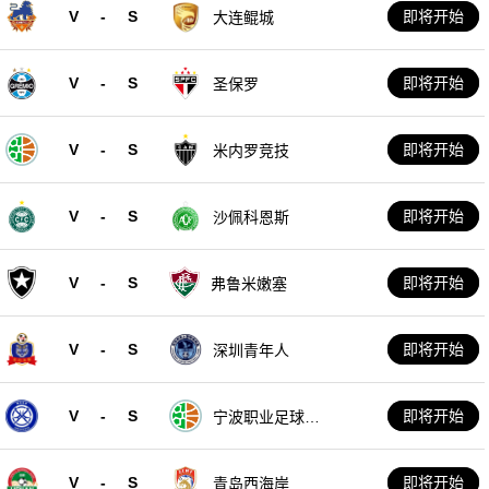
V
-
S
即将开始
大连鲲城
V
-
S
即将开始
圣保罗
V
-
S
即将开始
米内罗竞技
V
-
S
即将开始
沙佩科恩斯
V
-
S
即将开始
弗鲁米嫩塞
V
-
S
即将开始
深圳青年人
V
-
S
即将开始
宁波职业足球俱
乐部
V
-
S
即将开始
青岛西海岸