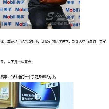
球迷。其赛场上的精彩对决、球星们的精湛技艺，都让人热血沸腾。美孚
。
成果。以下是一些亮点：
A赛事，为球迷们带来了更多精彩对决。