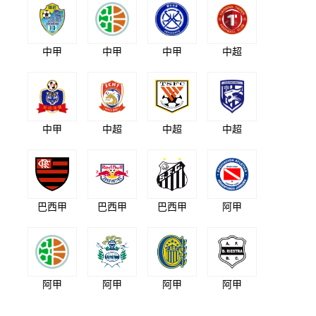
中甲
中甲
中甲
中超
中甲
中超
中超
中超
巴西甲
巴西甲
巴西甲
阿甲
阿甲
阿甲
阿甲
阿甲