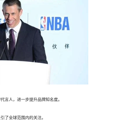
牌代言人，进一步提升品牌知名度。
吸引了全球范围内的关注。