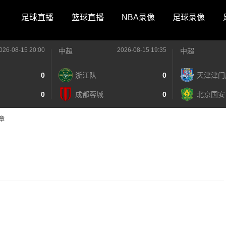
足球直播
篮球直播
NBA录像
足球录像
026-08-15 20:00
2026-08-15 19:35
中超
中超
0
浙江队
0
天津津门
0
成都蓉城
0
北京国安
章