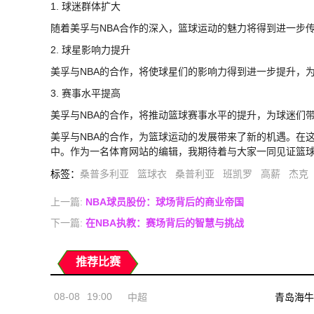
1. 球迷群体扩大
随着美孚与NBA合作的深入，篮球运动的魅力将得到进一步
2. 球星影响力提升
美孚与NBA的合作，将使球星们的影响力得到进一步提升，
3. 赛事水平提高
美孚与NBA的合作，将推动篮球赛事水平的提升，为球迷们
美孚与NBA的合作，为篮球运动的发展带来了新的机遇。在
中。作为一名体育网站的编辑，我期待着与大家一同见证篮
标签
：
桑普多利亚
篮球衣
桑普利亚
班凯罗
高薪
杰克
上一篇:
NBA球员股份：球场背后的商业帝国
下一篇:
在NBA执教：赛场背后的智慧与挑战
推荐比赛
08-08
19:00
中超
青岛海牛