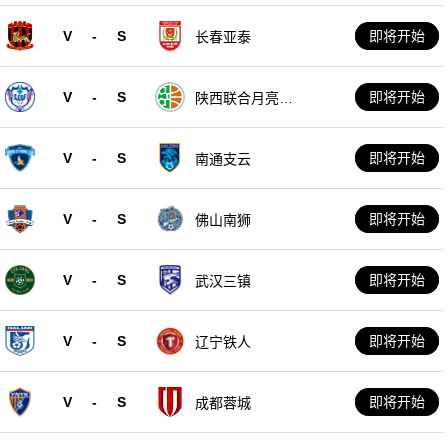
V
-
S
即将开始
长春亚泰
V
-
S
即将开始
陕西联合月亮泊
队
V
-
S
即将开始
南通支云
V
-
S
即将开始
佛山南狮
V
-
S
即将开始
武汉三镇
V
-
S
即将开始
辽宁铁人
V
-
S
即将开始
成都蓉城