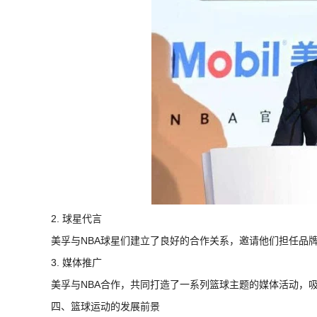
2. 球星代言
美孚与NBA球星们建立了良好的合作关系，邀请他们担任品
3. 媒体推广
美孚与NBA合作，共同打造了一系列篮球主题的媒体活动，
四、篮球运动的发展前景