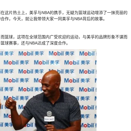
在这片热土上，美孚与NBA的携手，无疑为篮球运动增添了一抹亮丽的
合作，今天，就让我带领大家一同美孚与NBA背后的故事。
，而篮球，这项在全球范围内广受欢迎的运动，与美孚的品牌形象不谋而
篮球赛事，还与NBA达成了深度合作。