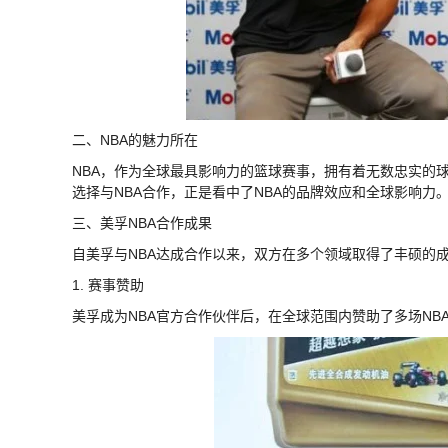
二、NBA的魅力所在
NBA，作为全球最具影响力的篮球赛事，拥有着无数忠实的
选择与NBA合作，正是看中了NBA的品牌效应和全球影响力
三、美孚NBA合作成果
自美孚与NBA达成合作以来，双方在多个领域取得了丰硕的
1. 赛事赞助
美孚成为NBA官方合作伙伴后，在全球范围内赞助了多场NB