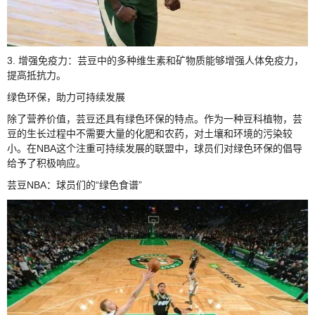
3. 增强免疫力：芸豆中的多种维生素和矿物质能够增强人体免疫力，
提高抵抗力。
绿色环保，助力可持续发展
除了营养价值，芸豆还具有绿色环保的特点。作为一种豆科植物，芸
豆的生长过程中不需要大量的化肥和农药，对土壤和环境的污染较
小。在NBA这个注重可持续发展的联盟中，球员们对绿色环保的倡导
给予了积极响应。
芸豆NBA：球员们的“绿色食谱”