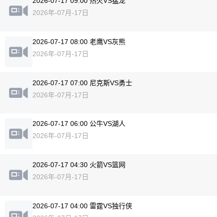
2026-07-17 09:00 热火VS猛龙
2026年-07月-17日
2026-07-17 08:00 老鹰VS灰熊
2026年-07月-17日
2026-07-17 07:00 尼克斯VS勇士
2026年-07月-17日
2026-07-17 06:00 公牛VS湖人
2026年-07月-17日
2026-07-17 04:30 火箭VS篮网
2026年-07月-17日
2026-07-17 04:00 雷霆VS独行侠