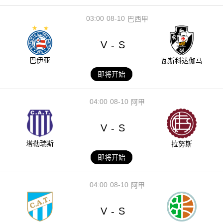
03:00
08-10
巴西甲
V
S
-
巴伊亚
瓦斯科达伽马
即将开始
04:00
08-10
阿甲
V
S
-
塔勒瑞斯
拉努斯
即将开始
04:00
08-10
阿甲
V
S
-