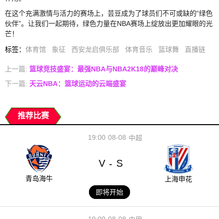
在这个充满激情与活力的赛场上，芸豆成为了球员们不可或缺的“绿色
伙伴”。让我们一起期待，绿色力量在NBA赛场上绽放出更加耀眼的光
芒！
标签
：
体育馆
象征
西安龙启俱乐部
体育音乐
篮球舞
直播链
上一篇:
篮球竞技盛宴：最强NBA与NBA2K18的巅峰对决
下一篇:
天云NBA：篮球运动的云端盛宴
推荐比赛
19:00
08-08
中超
V
S
-
青岛海牛
上海申花
即将开始
19:00
08-08