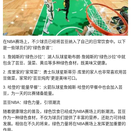
在NBA赛场上，不少球员已经将芸豆纳入了自己的日常饮食中。以下
是一些球员们的“绿色食谱”：
1. 詹姆斯的“绿色沙拉”：湖人队球星勒布朗·詹姆斯的“绿色沙拉”中就
包含了芸豆、菠菜、黄瓜等多种绿色食材，既美味又健康。
2. 库里家的“家常菜”：勇士队球星斯蒂芬·库里的家人也非常喜欢用芸
豆做菜，家常的“芸豆炖肉”更是美味可口。
3. 哈登的“能量早餐”：火箭队球星詹姆斯·哈登的早餐中也会加入芸
豆，为一天的比赛储备能量。
芸豆NBA：绿色力量，引领潮流
随着健康理念的普及，绿色饮食已经成为NBA赛场上的新潮流。芸豆
作为一种绿色食材，不仅为球员们提供了丰富的营养，还助力可持续
发展。相信在不久的将来，绿色力量将在NBA赛场上发挥更加重要的
作用。