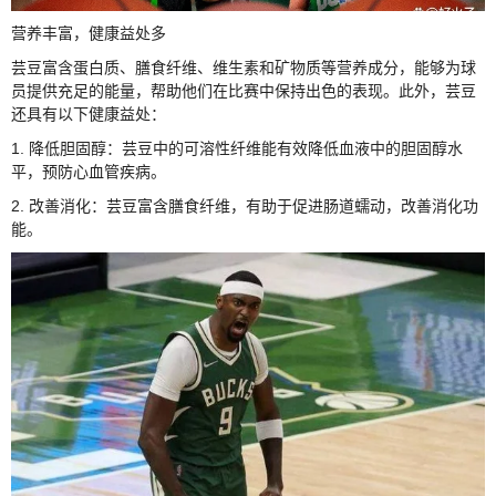
营养丰富，健康益处多
芸豆富含蛋白质、膳食纤维、维生素和矿物质等营养成分，能够为球
员提供充足的能量，帮助他们在比赛中保持出色的表现。此外，芸豆
还具有以下健康益处：
1. 降低胆固醇：芸豆中的可溶性纤维能有效降低血液中的胆固醇水
平，预防心血管疾病。
2. 改善消化：芸豆富含膳食纤维，有助于促进肠道蠕动，改善消化功
能。