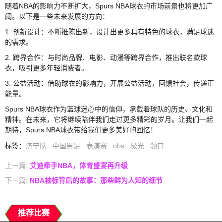
随着NBA的影响力不断扩大，Spurs NBA球衣的市场前景也将更加广
阔。以下是一些未来发展的方向：
1. 创新设计：不断推陈出新，设计出更多具有特色的球衣，满足球迷
的需求。
2. 跨界合作：与时尚品牌、电影、动漫等跨界合作，推出联名款球
衣，吸引更多年轻消费者。
3. 公益活动：借助球衣的影响力，开展公益活动，回馈社会，传递正
能量。
Spurs NBA球衣作为篮球迷心中的信仰，承载着球队的历史、文化和
精神。在未来，它将继续陪伴我们走过更多精彩的岁月。让我们一起
期待，Spurs NBA球衣带给我们更多美好的回忆！
标签
：
济宁队
中国男足
表演赛
obs
极光
领口
上一篇:
艾迪牵手NBA，体育盛宴再升级
下一篇:
NBA袖标背后的故事：那些鲜为人知的细节
推荐比赛