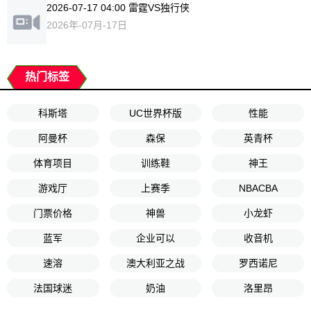
2026-07-17 04:00 雷霆VS独行侠
2026年-07月-17日
热门标签
科斯塔
UC世界杯版
性能
阿曼杯
森保
英青杯
体育项目
训练鞋
神王
游戏厅
上赛季
NBACBA
门票价格
神兽
小龙虾
蓝军
企业可以
收音机
速溶
澳大利亚之战
罗西诺尼
法国球迷
奶油
洛里昂