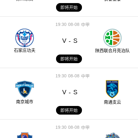
即将开始
19:30
08-08
中甲
V
S
-
石家庄功夫
陕西联合月亮泊队
即将开始
19:30
08-08
中甲
V
S
-
南京城市
南通支云
即将开始
19:30
08-08
中甲