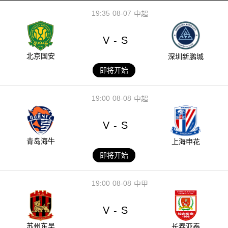
19:35
08-07
中超
V
S
-
北京国安
深圳新鹏城
即将开始
19:00
08-08
中超
V
S
-
青岛海牛
上海申花
即将开始
19:00
08-08
中甲
V
S
-
苏州东吴
长春亚泰