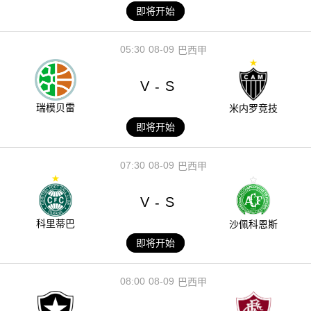
即将开始
05:30
08-09
巴西甲
V
S
-
瑞模贝雷
米内罗竞技
即将开始
07:30
08-09
巴西甲
V
S
-
科里蒂巴
沙佩科恩斯
即将开始
08:00
08-09
巴西甲