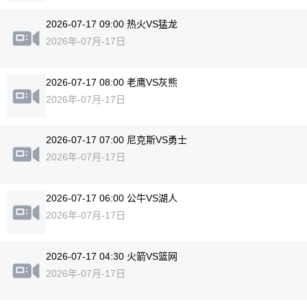
2026-07-17 09:00 热火VS猛龙
2026年-07月-17日
2026-07-17 08:00 老鹰VS灰熊
2026年-07月-17日
2026-07-17 07:00 尼克斯VS勇士
2026年-07月-17日
2026-07-17 06:00 公牛VS湖人
2026年-07月-17日
2026-07-17 04:30 火箭VS篮网
2026年-07月-17日