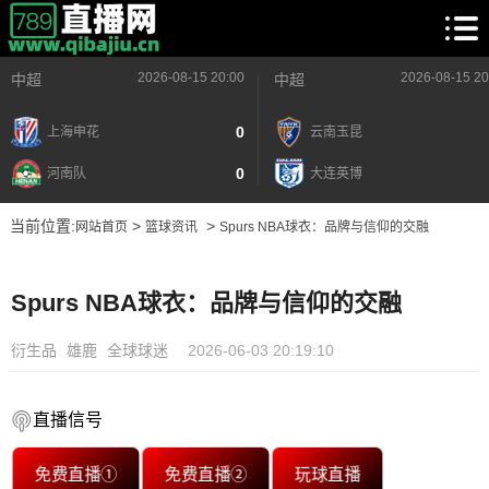
2026-08-15 20:00
2026-08-15 20
中超
中超
0
上海申花
云南玉昆
0
河南队
大连英博
当前位置:
>
>
网站首页
篮球资讯
Spurs NBA球衣：品牌与信仰的交融
Spurs NBA球衣：品牌与信仰的交融
衍生品
雄鹿
全球球迷
2026-06-03 20:19:10
直播信号
免费直播①
免费直播②
玩球直播