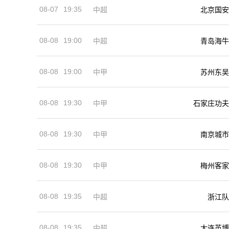
08-07
19:35
中超
北京国安
08-08
19:00
中超
青岛海牛
08-08
19:00
中甲
苏州东吴
08-08
19:30
中甲
石家庄功夫
08-08
19:30
中甲
南京城市
08-08
19:30
中甲
梅州客家
08-08
19:35
中超
浙江队
08-08
19:35
中超
大连英博