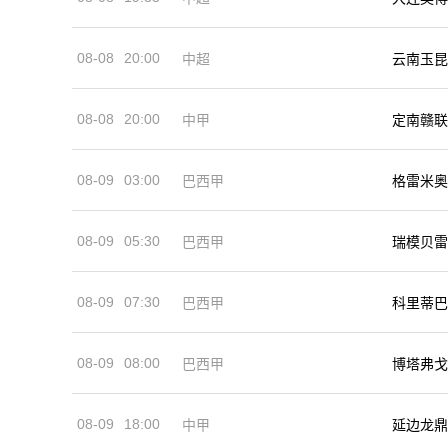
08-08
20:00
中超
云南玉昆
08-08
20:00
中甲
定南赣联
08-09
03:00
巴西甲
格雷米奥
08-09
05:30
巴西甲
瑞模贝雷
08-09
07:30
巴西甲
科里蒂巴
08-09
08:00
巴西甲
博塔弗戈
08-09
18:00
中甲
延边龙鼎