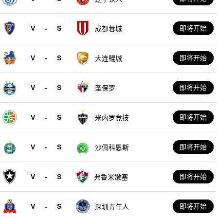
V
-
S
即将开始
成都蓉城
V
-
S
即将开始
大连鲲城
V
-
S
即将开始
圣保罗
V
-
S
即将开始
米内罗竞技
V
-
S
即将开始
沙佩科恩斯
V
-
S
即将开始
弗鲁米嫩塞
V
-
S
即将开始
深圳青年人