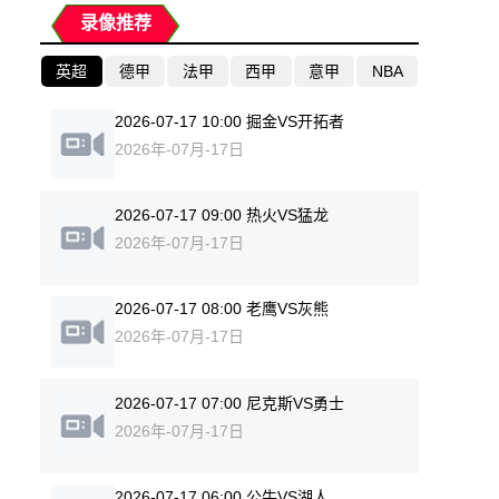
录像推荐
英超
德甲
法甲
西甲
意甲
NBA
2026-07-17 10:00 掘金VS开拓者
2026年-07月-17日
2026-07-17 09:00 热火VS猛龙
2026年-07月-17日
2026-07-17 08:00 老鹰VS灰熊
2026年-07月-17日
2026-07-17 07:00 尼克斯VS勇士
2026年-07月-17日
2026-07-17 06:00 公牛VS湖人