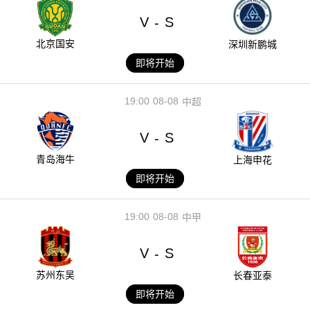
V
S
-
北京国安
深圳新鹏城
即将开始
19:00
08-08
中超
V
S
-
青岛海牛
上海申花
即将开始
19:00
08-08
中甲
V
S
-
苏州东吴
长春亚泰
即将开始