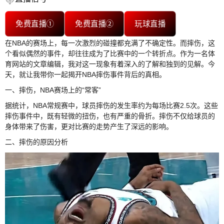
免费直播①
免费直播②
玩球直播
在NBA的赛场上，每一次激烈的碰撞都充满了不确定性。而摔伤，这
个看似偶然的事件，却往往成为了比赛中的一个转折点。作为一名体
育网站的文章编辑，我对这一现象有着深入的了解和独到的见解。今
天，就让我带你一起揭开NBA摔伤事件背后的真相。
一、摔伤，NBA赛场上的“常客”
据统计，NBA常规赛中，球员摔伤的发生率约为每场比赛2.5次。这些
摔伤事件中，既有轻微的扭伤，也有严重的骨折。摔伤不仅给球员的
身体带来了伤害，更对比赛的走势产生了深远的影响。
二、摔伤的原因分析