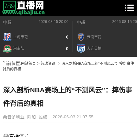
2026-08-15 20:00
2026-08-15 20
中超
中超
0
上海申花
云南玉昆
0
河南队
大连英博
当前位置:
>
>
网站首页
篮球资讯
深入剖析NBA赛场上的“不测风云”：摔伤事件
背后的真相
深入剖析NBA赛场上的“不测风云”：摔伤事
件背后的真相
桑普多利亚
附加
民族
2026-06-03 21:07:55
直播信号