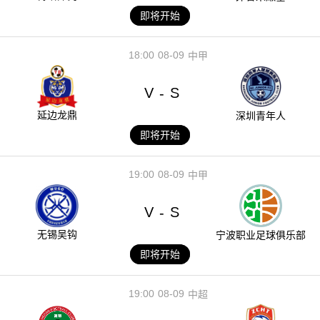
即将开始
18:00
08-09
中甲
V
S
-
延边龙鼎
深圳青年人
即将开始
19:00
08-09
中甲
V
S
-
无锡吴钩
宁波职业足球俱乐部
即将开始
19:00
08-09
中超