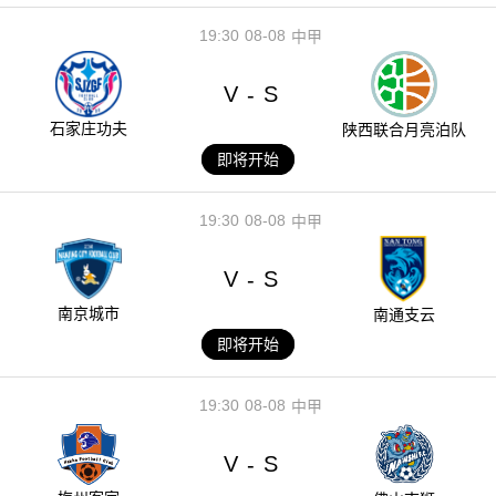
19:30
08-08
中甲
V
S
-
石家庄功夫
陕西联合月亮泊队
即将开始
19:30
08-08
中甲
V
S
-
南京城市
南通支云
即将开始
19:30
08-08
中甲
V
S
-