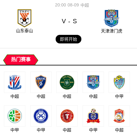
20:00
08-09
中超
V
S
-
山东泰山
天津津门虎
即将开始
热门赛事
中超
中超
中超
中超
中甲
中甲
中甲
中超
中甲
中超