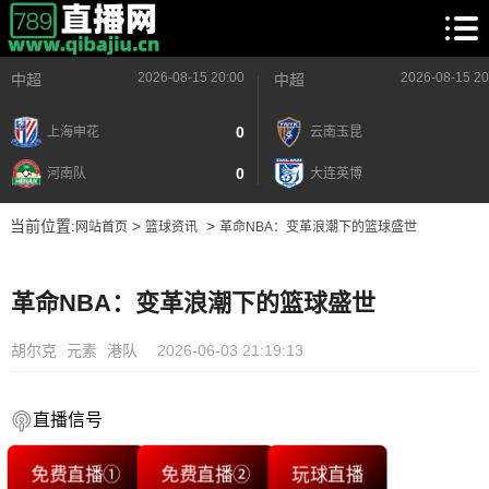
2026-08-15 20:00
2026-08-15 20
中超
中超
0
上海申花
云南玉昆
0
河南队
大连英博
当前位置:
>
>
网站首页
篮球资讯
革命NBA：变革浪潮下的篮球盛世
革命NBA：变革浪潮下的篮球盛世
胡尔克
元素
港队
2026-06-03 21:19:13
直播信号
免费直播①
免费直播②
玩球直播