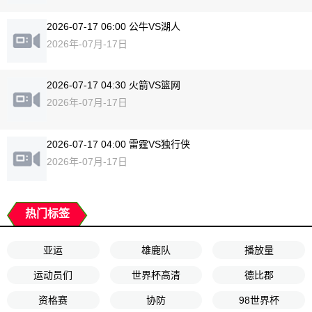
2026-07-17 06:00 公牛VS湖人
2026年-07月-17日
2026-07-17 04:30 火箭VS篮网
2026年-07月-17日
2026-07-17 04:00 雷霆VS独行侠
2026年-07月-17日
热门标签
亚运
雄鹿队
播放量
运动员们
世界杯高清
德比郡
资格赛
协防
98世界杯