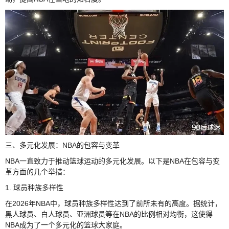
三、多元化发展：NBA的包容与变革
NBA一直致力于推动篮球运动的多元化发展。以下是NBA在包容与变
革方面的几个举措：
1. 球员种族多样性
在2026年NBA中，球员种族多样性达到了前所未有的高度。据统计，
黑人球员、白人球员、亚洲球员等在NBA的比例相对均衡，这使得
NBA成为了一个多元化的篮球大家庭。