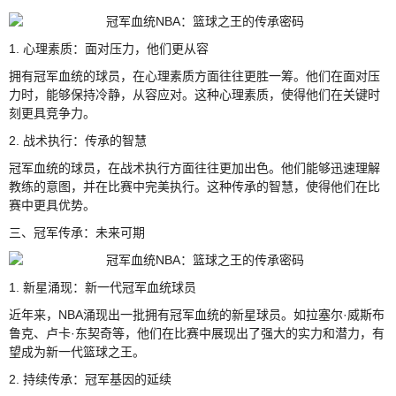
1. 心理素质：面对压力，他们更从容
拥有冠军血统的球员，在心理素质方面往往更胜一筹。他们在面对压
力时，能够保持冷静，从容应对。这种心理素质，使得他们在关键时
刻更具竞争力。
2. 战术执行：传承的智慧
冠军血统的球员，在战术执行方面往往更加出色。他们能够迅速理解
教练的意图，并在比赛中完美执行。这种传承的智慧，使得他们在比
赛中更具优势。
三、冠军传承：未来可期
1. 新星涌现：新一代冠军血统球员
近年来，NBA涌现出一批拥有冠军血统的新星球员。如拉塞尔·威斯布
鲁克、卢卡·东契奇等，他们在比赛中展现出了强大的实力和潜力，有
望成为新一代篮球之王。
2. 持续传承：冠军基因的延续