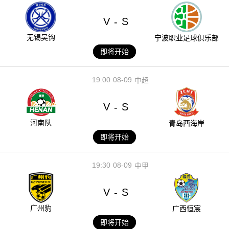
V
S
-
无锡吴钩
宁波职业足球俱乐部
即将开始
19:00
08-09
中超
V
S
-
河南队
青岛西海岸
即将开始
19:30
08-09
中甲
V
S
-
广州豹
广西恒宸
即将开始