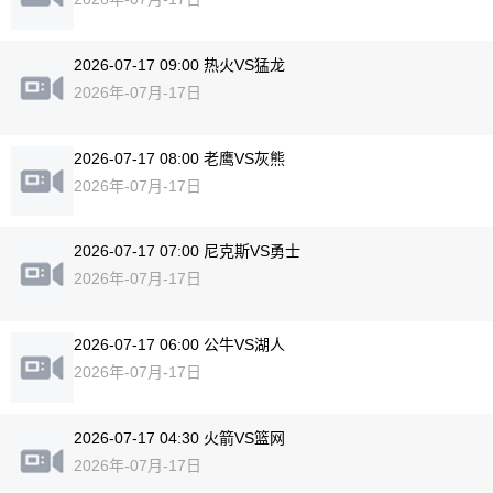
2026-07-17 09:00 热火VS猛龙
2026年-07月-17日
2026-07-17 08:00 老鹰VS灰熊
2026年-07月-17日
2026-07-17 07:00 尼克斯VS勇士
2026年-07月-17日
2026-07-17 06:00 公牛VS湖人
2026年-07月-17日
2026-07-17 04:30 火箭VS篮网
2026年-07月-17日