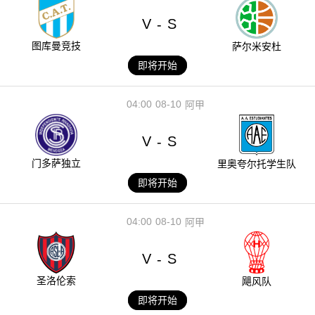
V
S
-
图库曼竞技
萨尔米安杜
即将开始
04:00
08-10
阿甲
V
S
-
门多萨独立
里奥夸尔托学生队
即将开始
04:00
08-10
阿甲
V
S
-
圣洛伦索
飓风队
即将开始