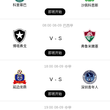
科里蒂巴
沙佩科恩斯
即将开始
08:00
08-09
巴西甲
V
S
-
博塔弗戈
弗鲁米嫩塞
即将开始
18:00
08-09
中甲
V
S
-
延边龙鼎
深圳青年人
即将开始
19:00
08-09
中甲