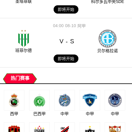
圣塔菲联
科尔多瓦中央SDE
即将开始
04:00
08-10
阿甲
V
S
-
班菲尔德
贝尔格拉诺
即将开始
热门赛事
西甲
巴西甲
中甲
中甲
中甲