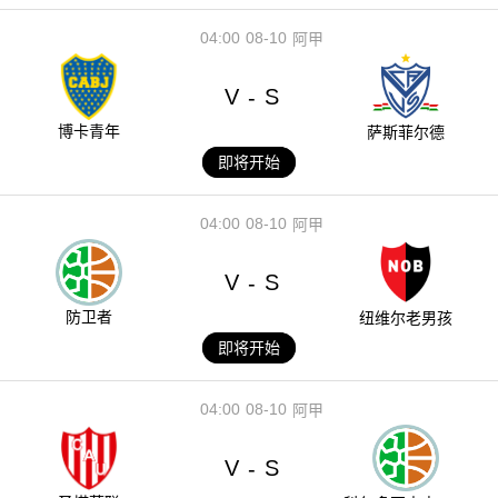
04:00
08-10
阿甲
V
S
-
博卡青年
萨斯菲尔德
即将开始
04:00
08-10
阿甲
V
S
-
防卫者
纽维尔老男孩
即将开始
04:00
08-10
阿甲
V
S
-