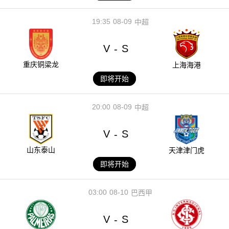
19:35
08-09
中超
V
S
-
重庆铜梁龙
上海海港
即将开始
20:00
08-09
中超
V
S
-
山东泰山
天津津门虎
即将开始
03:00
08-10
巴西甲
V
S
-