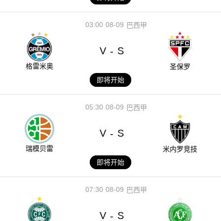
03:00
08-09
巴西甲
V
S
-
格雷米奥
圣保罗
即将开始
05:30
08-09
巴西甲
V
S
-
瑞模贝雷
米内罗竞技
即将开始
07:30
08-09
巴西甲
V
S
-