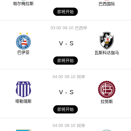
帕尔梅拉斯
巴西国际
即将开始
03:00
08-10
巴西甲
V
S
-
巴伊亚
瓦斯科达伽马
即将开始
04:00
08-10
阿甲
V
S
-
塔勒瑞斯
拉努斯
即将开始
04:00
08-10
阿甲