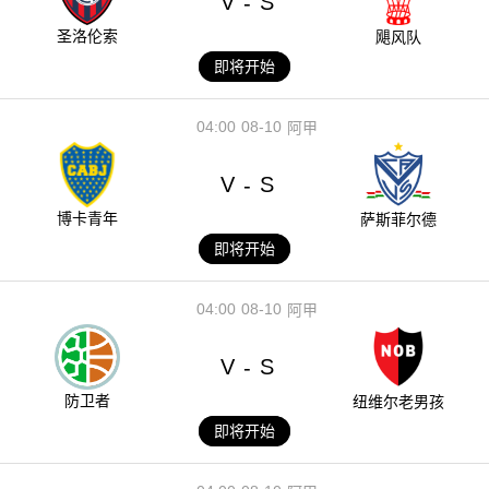
V
S
-
圣洛伦索
飓风队
即将开始
04:00
08-10
阿甲
V
S
-
博卡青年
萨斯菲尔德
即将开始
04:00
08-10
阿甲
V
S
-
防卫者
纽维尔老男孩
即将开始