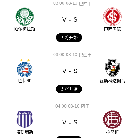
03:00
08-10
巴西甲
V
S
-
帕尔梅拉斯
巴西国际
即将开始
03:00
08-10
巴西甲
V
S
-
巴伊亚
瓦斯科达伽马
即将开始
04:00
08-10
阿甲
V
S
-
塔勒瑞斯
拉努斯