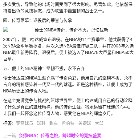
多次受伤，导致他的出场时间受到了很大影响。尽管如此，他依然保
持着出色的竞技状态，成为联盟中最坚韧的战士之一。
四、传奇落幕：退役后的荣誉与传承
2007年，便士哈达威宣布退役。在NBA的14个赛季里，他共获得了4
次NBA全明星赛提名，两次入选NBA最佳阵容二队，并在2003年入选
NBA最佳新秀阵容。退役后，便士被选入了NBA75大巨星和NBA50大
巨星。
五、便士的NBA精神：坚韧不拔，永不言弃
便士哈达威的NBA生涯充满了传奇色彩，他用自己的坚韧不拔、永不
言弃的精神感染着一代又一代的球迷。正是这种精神，让便士成为了
NBA历史上的传奇人物。
在这个充满竞争与挑战的篮球世界里，便士哈达威用自己的行动诠释
了什么是真正的篮球精神。他的传奇生涯，将永远留在球迷的心中。
让我们一起怀念这位传奇人物，感受他在NBA的辉煌岁月。
标签
：
亚裔球员
球鞋
跑车
希伯特
关键球
大邱
上一篇:
会师NBA：传奇之旅，跨越时空的竞技盛宴