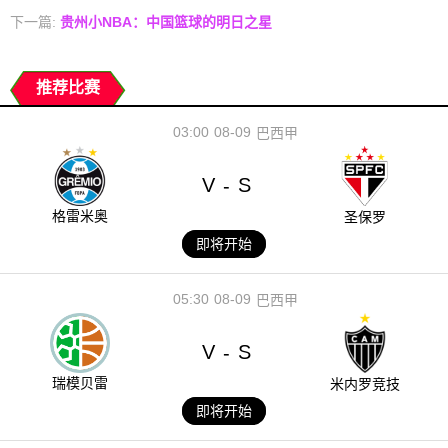
下一篇:
贵州小NBA：中国篮球的明日之星
推荐比赛
03:00
08-09
巴西甲
V
S
-
格雷米奥
圣保罗
即将开始
05:30
08-09
巴西甲
V
S
-
瑞模贝雷
米内罗竞技
即将开始