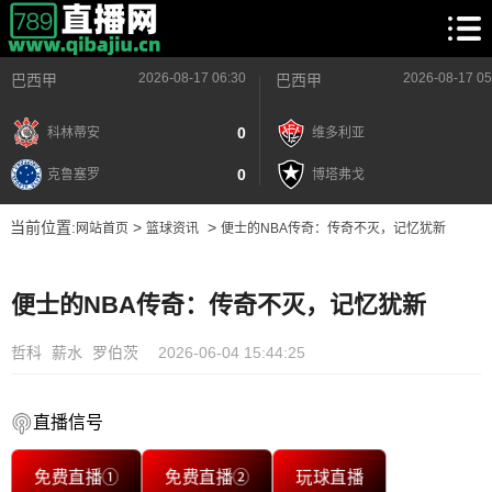
2026-08-17 06:30
2026-08-17 05
巴西甲
巴西甲
0
科林蒂安
维多利亚
0
克鲁塞罗
博塔弗戈
当前位置:
>
>
网站首页
篮球资讯
便士的NBA传奇：传奇不灭，记忆犹新
便士的NBA传奇：传奇不灭，记忆犹新
哲科
薪水
罗伯茨
2026-06-04 15:44:25
直播信号
免费直播①
免费直播②
玩球直播