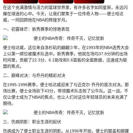
在这个充满激情与活力的篮球世界里，有许多名字如同星辰，永远闪
耀在球迷的心中。今天，让我们聚焦于一位传奇人物——便士哈达
威，一同回顾他在NBA的辉煌岁月。
一、初露锋芒：新秀赛季的惊艳表现
便士哈达威，这位来自洛杉矶的翩翩少年，在1993年的NBA选秀大会
上以第一顺位被魔术队选中。新秀赛季，他就在场均37.8分钟的出场
时间里，贡献了22.3分、6.1助攻和5.6篮板的全面数据，迅速成为联
盟的焦点。
二、巅峰对决：与乔丹的精彩对决
在1995-1996赛季，便士哈达威迎来了与迈克尔·乔丹的首次对决。那
场比赛，便士全场砍下43分，带领魔术队击败了公牛队。这一战，不
仅让便士成为了NBA的焦点，也让人们对这位年轻球员的未来充满了
期待。
三、伤病阴影：职业生涯的起伏
伤病成为了便士职业生涯的阴影。从1996年开始，便士的膝盖和脚踝