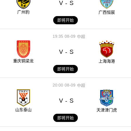
V
S
-
广州豹
广西恒宸
即将开始
19:35
08-09
中超
V
S
-
重庆铜梁龙
上海海港
即将开始
20:00
08-09
中超
V
S
-
山东泰山
天津津门虎
即将开始