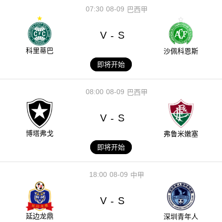
07:30
08-09
巴西甲
V
S
-
科里蒂巴
沙佩科恩斯
即将开始
08:00
08-09
巴西甲
V
S
-
博塔弗戈
弗鲁米嫩塞
即将开始
18:00
08-09
中甲
V
S
-
延边龙鼎
深圳青年人