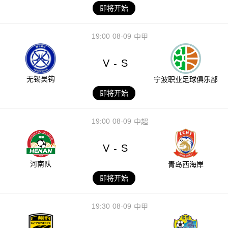
即将开始
19:00
08-09
中甲
V
S
-
无锡吴钩
宁波职业足球俱乐部
即将开始
19:00
08-09
中超
V
S
-
河南队
青岛西海岸
即将开始
19:30
08-09
中甲