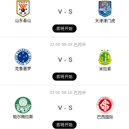
V
S
-
山东泰山
天津津门虎
即将开始
22:00
08-09
巴西甲
V
S
-
克鲁塞罗
米拉索
即将开始
03:00
08-10
巴西甲
V
S
-
帕尔梅拉斯
巴西国际
即将开始