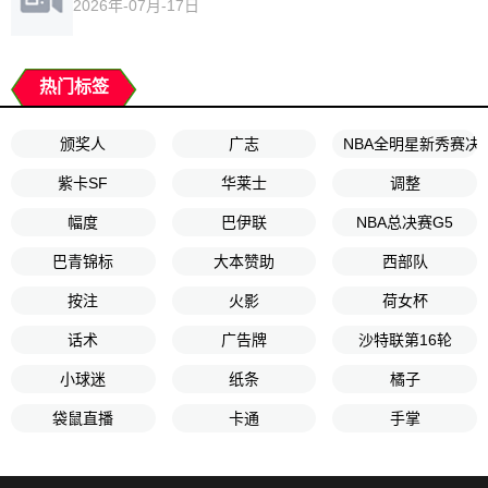
2026年-07月-17日
热门标签
颁奖人
广志
NBA全明星新秀赛决
紫卡SF
华莱士
调整
幅度
巴伊联
NBA总决赛G5
巴青锦标
大本赞助
西部队
按注
火影
荷女杯
话术
广告牌
沙特联第16轮
小球迷
纸条
橘子
袋鼠直播
卡通
手掌