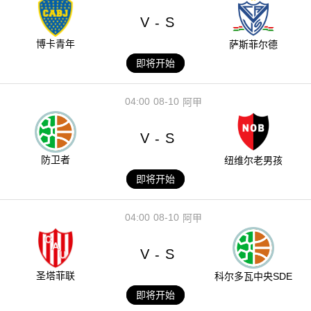
V
S
-
博卡青年
萨斯菲尔德
即将开始
04:00
08-10
阿甲
V
S
-
防卫者
纽维尔老男孩
即将开始
04:00
08-10
阿甲
V
S
-
圣塔菲联
科尔多瓦中央SDE
即将开始