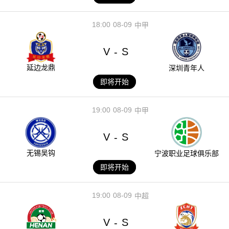
18:00
08-09
中甲
V
S
-
延边龙鼎
深圳青年人
即将开始
19:00
08-09
中甲
V
S
-
无锡吴钩
宁波职业足球俱乐部
即将开始
19:00
08-09
中超
V
S
-