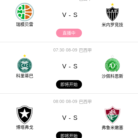
V
S
-
瑞模贝雷
米内罗竞技
直播中
07:30
08-09
巴西甲
V
S
-
科里蒂巴
沙佩科恩斯
即将开始
08:00
08-09
巴西甲
V
S
-
博塔弗戈
弗鲁米嫩塞
即将开始