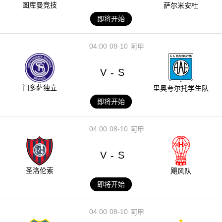
图库曼竞技
萨尔米安杜
即将开始
04:00
08-10
阿甲
V
S
-
门多萨独立
里奥夸尔托学生队
即将开始
04:00
08-10
阿甲
V
S
-
圣洛伦索
飓风队
即将开始
04:00
08-10
阿甲