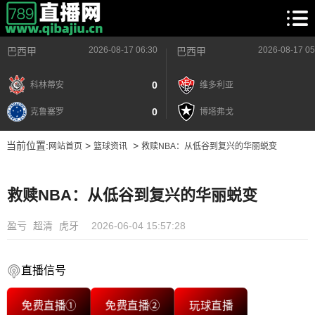
2026-08-17 06:30
2026-08-17 05
巴西甲
巴西甲
0
科林蒂安
维多利亚
0
克鲁塞罗
博塔弗戈
当前位置:
>
>
网站首页
篮球资讯
救赎NBA：从低谷到复兴的华丽蜕变
救赎NBA：从低谷到复兴的华丽蜕变
盈亏
超清
虎牙
2026-06-04 15:57:28
直播信号
免费直播①
免费直播②
玩球直播