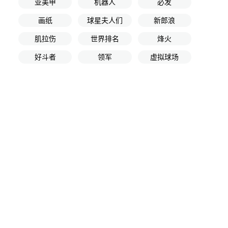
亚美甲
机器人
必发
画纸
球星夫人们
新郎浪
肌拉伤
世界排名
烽火
好斗者
领军
虚拟球场