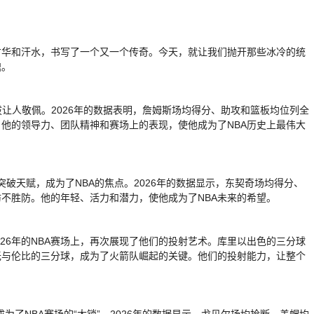
才华和汗水，书写了一个又一个传奇。今天，就让我们抛开那些冰冷的统
魂。
不拔让人敬佩。2026年的数据表明，詹姆斯场均得分、助攻和篮板均位列全
他的领导力、团队精神和赛场上的表现，使他成为了NBA历史上最伟大
突破天赋，成为了NBA的焦点。2026年的数据显示，东契奇场均得分、
不胜防。他的年轻、活力和潜力，使他成为了NBA未来的希望。
026年的NBA赛场上，再次展现了他们的投射艺术。库里以出色的三分球
无与伦比的三分球，成为了火箭队崛起的关键。他们的投射能力，让整个
为了NBA赛场的“大锁”。2026年的数据显示，戈贝尔场均抢断、盖帽均