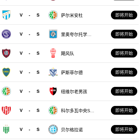
V
-
S
即将开始
萨尔米安杜
V
-
S
即将开始
里奥夸尔托学生
队
V
-
S
即将开始
飓风队
V
-
S
即将开始
萨斯菲尔德
V
-
S
即将开始
纽维尔老男孩
V
-
S
即将开始
科尔多瓦中央SD
E
V
-
S
即将开始
贝尔格拉诺