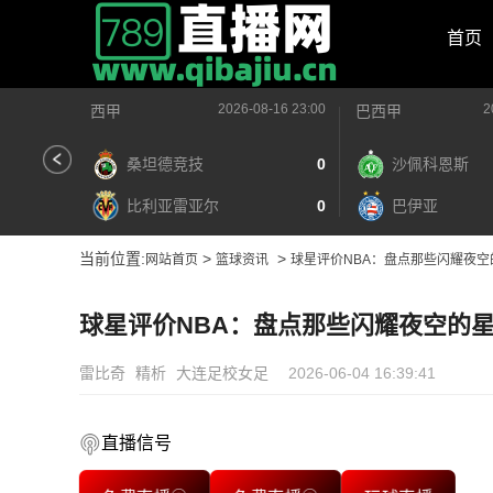
首页
2026-08-16 23:00
2
西甲
巴西甲
桑坦德竞技
0
沙佩科恩斯
比利亚雷亚尔
0
巴伊亚
当前位置:
>
>
网站首页
篮球资讯
球星评价NBA：盘点那些闪耀夜空
球星评价NBA：盘点那些闪耀夜空的
雷比奇
精析
大连足校女足
2026-06-04 16:39:41
直播信号