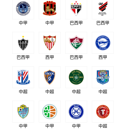
中甲
中甲
巴西甲
巴西甲
巴西甲
西甲
巴西甲
西甲
中超
中超
中超
中超
中甲
中甲
中甲
中超