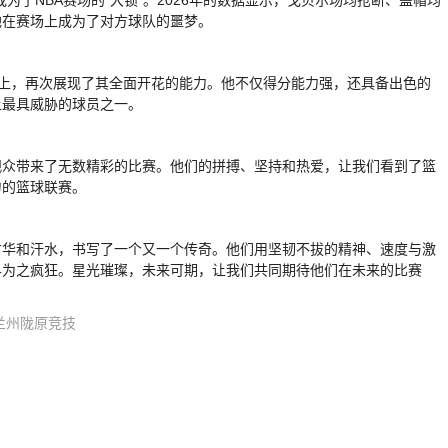
他在赛场上成为了对方球队的噩梦。
赛场上，再次展现了其全面开花的能力。他不仅得分能力强，还具备出色的
上最具威胁的球员之一。
观众带来了无数精彩的比赛。他们的拼搏、坚持和热爱，让我们看到了篮
力的篮球联赛。
才华和汗水，书写了一个又一个传奇。他们用坚韧不拔的精神、速度与激
界为之疯狂。星光璀璨，未来可期，让我们共同期待他们在未来的比赛
兰州陇原竞技