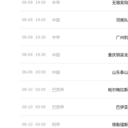
08-09
19:00
中甲
无锡吴钩
08-09
19:00
河南队
中超
08-09
19:30
中甲
广州豹
08-09
19:35
中超
重庆铜梁龙
08-09
20:00
中超
山东泰山
08-10
03:00
巴西甲
帕尔梅拉斯
08-10
03:00
巴西甲
巴伊亚
08-10
04:00
阿甲
塔勒瑞斯