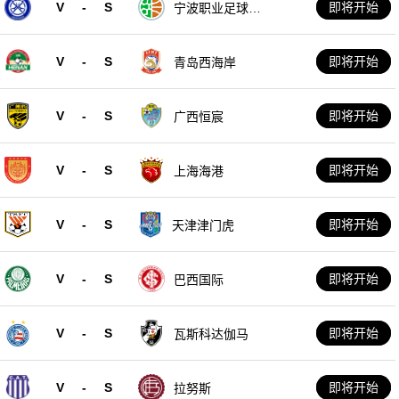
V
-
S
即将开始
宁波职业足球俱
乐部
V
-
S
即将开始
青岛西海岸
V
-
S
即将开始
广西恒宸
V
-
S
即将开始
上海海港
V
-
S
即将开始
天津津门虎
V
-
S
即将开始
巴西国际
V
-
S
即将开始
瓦斯科达伽马
V
-
S
即将开始
拉努斯