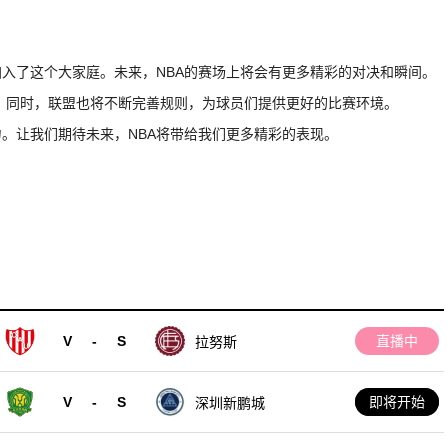
加入了这个大家庭。未来，NBA的赛场上将会有更多精彩的对决和瞬间。
注。同时，联盟也将不断完善规则，为球员们提供更好的比赛环境。
力。让我们期待未来，NBA将带给我们更多精彩的表现。
V
-
S
直播中
拉努斯
V
-
S
即将开始
深圳新鹏城