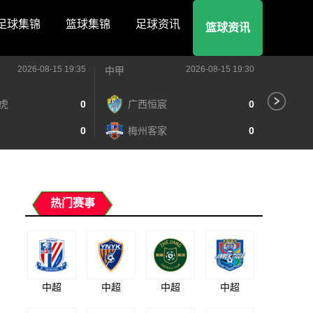
足球集锦
篮球集锦
足球资讯
篮球资讯
2026-08-15 19:35
2026-08-15 19:30
中甲
中甲
虎
0
广西恒宸
0
陕
0
梅州客家
0
长
热门赛事
中超
中超
中超
中超