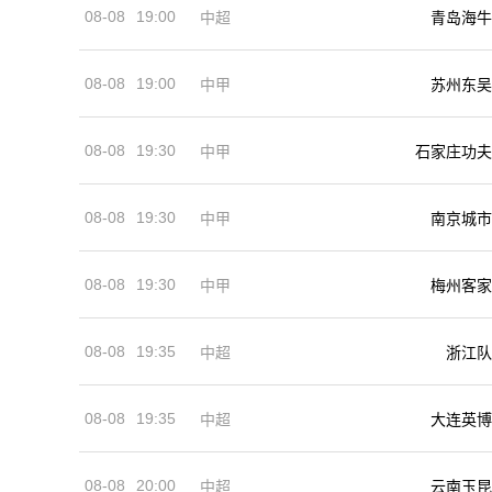
08-08
19:00
中超
青岛海牛
08-08
19:00
中甲
苏州东吴
08-08
19:30
中甲
石家庄功夫
08-08
19:30
中甲
南京城市
08-08
19:30
中甲
梅州客家
08-08
19:35
中超
浙江队
08-08
19:35
中超
大连英博
08-08
20:00
中超
云南玉昆