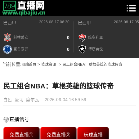
2026-08-17 06:30
2026-08-17 05
巴西甲
巴西甲
0
科林蒂安
维多利亚
0
克鲁塞罗
博塔弗戈
当前位置:
>
>
网站首页
篮球资讯
民工组合NBA：草根英雄的篮球传奇
民工组合NBA：草根英雄的篮球传奇
白色
坚韧
席尔瓦
2026-06-04 16:59:59
直播信号
免费直播①
免费直播②
玩球直播