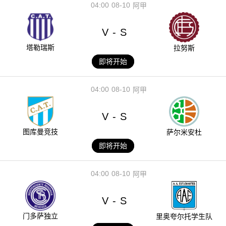
04:00
08-10
阿甲
V
S
-
塔勒瑞斯
拉努斯
即将开始
04:00
08-10
阿甲
V
S
-
图库曼竞技
萨尔米安杜
即将开始
04:00
08-10
阿甲
V
S
-
门多萨独立
里奥夸尔托学生队