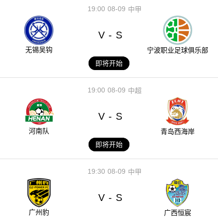
19:00
08-09
中甲
V
S
-
无锡吴钩
宁波职业足球俱乐部
即将开始
19:00
08-09
中超
V
S
-
河南队
青岛西海岸
即将开始
19:30
08-09
中甲
V
S
-
广州豹
广西恒宸