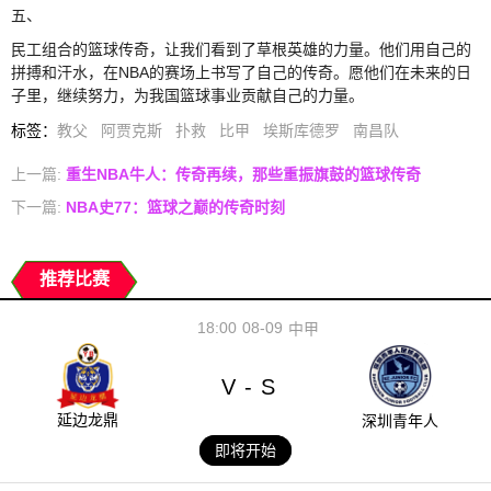
五、
民工组合的篮球传奇，让我们看到了草根英雄的力量。他们用自己的
拼搏和汗水，在NBA的赛场上书写了自己的传奇。愿他们在未来的日
子里，继续努力，为我国篮球事业贡献自己的力量。
标签
：
教父
阿贾克斯
扑救
比甲
埃斯库德罗
南昌队
上一篇:
重生NBA牛人：传奇再续，那些重振旗鼓的篮球传奇
下一篇:
NBA史77：篮球之巅的传奇时刻
推荐比赛
18:00
08-09
中甲
V
S
-
延边龙鼎
深圳青年人
即将开始