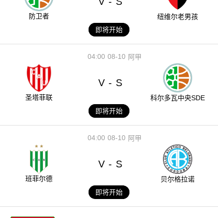
V
S
-
防卫者
纽维尔老男孩
即将开始
04:00
08-10
阿甲
V
S
-
圣塔菲联
科尔多瓦中央SDE
即将开始
04:00
08-10
阿甲
V
S
-
班菲尔德
贝尔格拉诺
即将开始