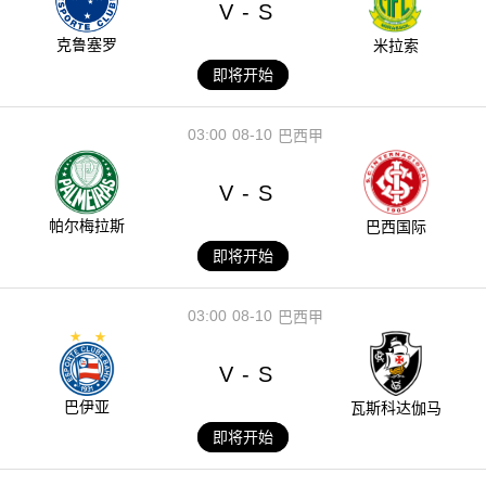
V
S
-
克鲁塞罗
米拉索
即将开始
03:00
08-10
巴西甲
V
S
-
帕尔梅拉斯
巴西国际
即将开始
03:00
08-10
巴西甲
V
S
-
巴伊亚
瓦斯科达伽马
即将开始