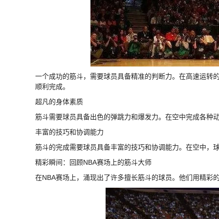
一个成功的筋斗，需要球员具备精准的判断力。在高速运转
顺利完成。
超凡的身体素质
筋斗需要球员具备出色的弹跳力和爆发力。在空中完成各种
丰富的技巧和协调能力
筋斗的完成需要球员具备丰富的技巧和协调能力。在空中，
精彩瞬间：回顾NBA赛场上的筋斗大师
在NBA赛场上，涌现出了许多擅长筋斗的球员。他们用精彩