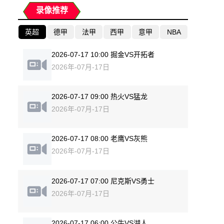
录像推荐
英超
德甲
法甲
西甲
意甲
NBA
2026-07-17 10:00 掘金VS开拓者
2026年-07月-17日
2026-07-17 09:00 热火VS猛龙
2026年-07月-17日
2026-07-17 08:00 老鹰VS灰熊
2026年-07月-17日
2026-07-17 07:00 尼克斯VS勇士
2026年-07月-17日
2026-07-17 06:00 公牛VS湖人