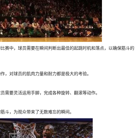
的比赛中，球员需要在瞬间判断出最佳的起跳时机和落点，以确保筋斗的
动作，对球员的肌肉力量和耐力都是极大的考验。
球员需要灵活运用手脚，完成各种旋转、翻滚等动作。
的筋斗，为观众带来了无数难忘的瞬间。