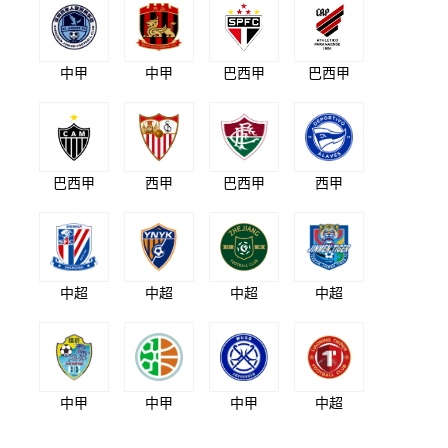
中甲
中甲
巴西甲
巴西甲
巴西甲
西甲
巴西甲
西甲
中超
中超
中超
中超
中甲
中甲
中甲
中超