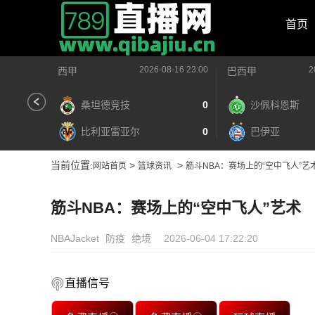
首页
2026-08-16 23:00
2
西甲
巴西甲
桑坦德竞技
0
沙佩科恩斯
比利亚雷亚尔
0
巴伊亚
当前位置:
>
>
网站首页
篮球资讯
筋斗NBA：赛场上的“空中飞人”艺
筋斗NBA：赛场上的“空中飞人”艺术
NBAJacket
防疫
绝境
2026-06-04 17:22:20
直播信号