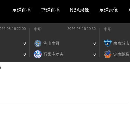
足球直播
篮球直播
NBA录像
足球录像
026-08-16 22:00
2026-08-16 19:30
中甲
中甲
0
佛山南狮
0
南京城市
0
石家庄功夫
0
定南赣联
术