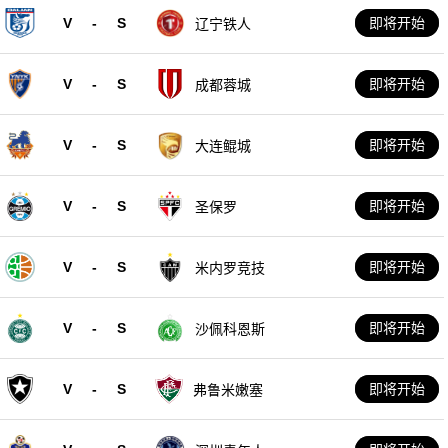
V
-
S
即将开始
辽宁铁人
V
-
S
即将开始
成都蓉城
V
-
S
即将开始
大连鲲城
V
-
S
即将开始
圣保罗
V
-
S
即将开始
米内罗竞技
V
-
S
即将开始
沙佩科恩斯
V
-
S
即将开始
弗鲁米嫩塞