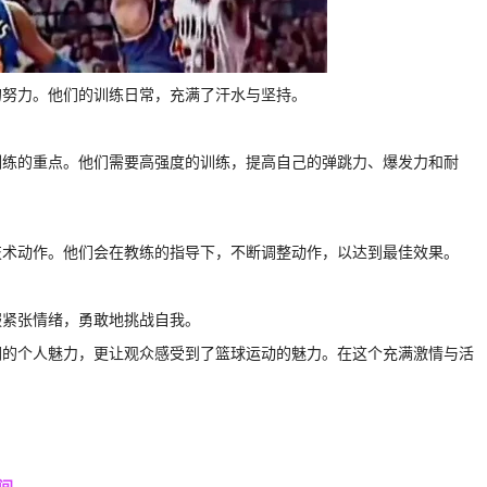
的努力。他们的训练日常，充满了汗水与坚持。
训练的重点。他们需要高强度的训练，提高自己的弹跳力、爆发力和耐
技术动作。他们会在教练的指导下，不断调整动作，以达到最佳效果。
服紧张情绪，勇敢地挑战自我。
们的个人魅力，更让观众感受到了篮球运动的魅力。在这个充满激情与活
间