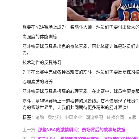
想要在NBA赛场上成为一名筋斗大师，球员们需要付出极大
高强度的体能训练
筋斗需要球员具备出色的身体素质，因此体能训练是球员们
力。
技术动作的反复练习
为了在比赛中完成各种高难度的筋斗，球员们需要反复练习
心理素质的培养
筋斗需要球员具备极高的心理素质。在比赛中，球员需要克
筋斗，是NBA赛场上一道独特的风景线。它不仅展现了球员
力的篮球世界里，让我们共同期待更多精彩的筋斗表演！
标签
：
笔触
奥地利
中国企业
潮流搭配
转播合同
文版
上一篇:
那些NBA的激情瞬间：赛场背后的故事与数据
下一篇:
假期NBA：激情四溢的篮球盛宴，不容错过的精彩瞬