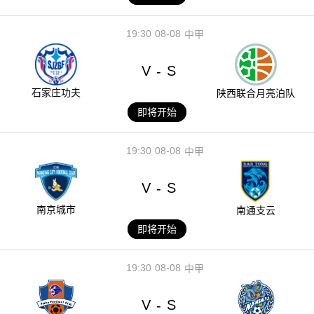
19:30
08-08
中甲
V
S
-
石家庄功夫
陕西联合月亮泊队
即将开始
19:30
08-08
中甲
V
S
-
南京城市
南通支云
即将开始
19:30
08-08
中甲
V
S
-