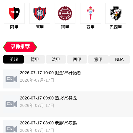
阿甲
阿甲
阿甲
西甲
巴西甲
录像推荐
英超
德甲
法甲
西甲
意甲
NBA
2026-07-17 10:00 掘金VS开拓者
2026年-07月-17日
2026-07-17 09:00 热火VS猛龙
2026年-07月-17日
2026-07-17 08:00 老鹰VS灰熊
2026年-07月-17日