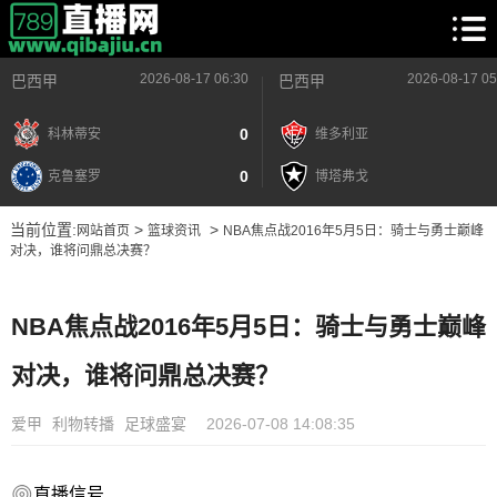
2026-08-17 06:30
2026-08-17 05
巴西甲
巴西甲
0
科林蒂安
维多利亚
0
克鲁塞罗
博塔弗戈
当前位置:
>
>
网站首页
篮球资讯
NBA焦点战2016年5月5日：骑士与勇士巅峰
对决，谁将问鼎总决赛？
NBA焦点战2016年5月5日：骑士与勇士巅峰
对决，谁将问鼎总决赛？
爱甲
利物转播
足球盛宴
2026-07-08 14:08:35
直播信号