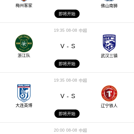
梅州客家
佛山南狮
即将开始
19:35
08-08
中超
V
S
-
浙江队
武汉三镇
即将开始
19:35
08-08
中超
V
S
-
大连英博
辽宁铁人
即将开始
20:00
08-08
中超