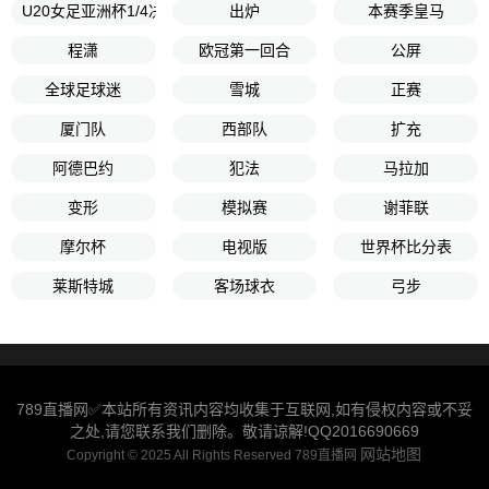
U20女足亚洲杯1/4决赛
出炉
本赛季皇马
程潇
欧冠第一回合
公屏
全球足球迷
雪城
正赛
厦门队
西部队
扩充
阿德巴约
犯法
马拉加
变形
模拟赛
谢菲联
摩尔杯
电视版
世界杯比分表
莱斯特城
客场球衣
弓步
789直播网✅本站所有资讯内容均收集于互联网,如有侵权内容或不妥
之处,请您联系我们删除。敬请谅解!QQ2016690669
网站地图
Copyright © 2025 All Rights Reserved 789直播网