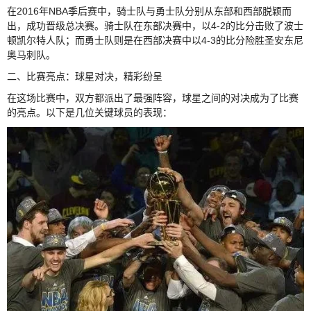
在2016年NBA季后赛中，骑士队与勇士队分别从东部和西部脱颖而
出，成功晋级总决赛。骑士队在东部决赛中，以4-2的比分击败了波士
顿凯尔特人队；而勇士队则是在西部决赛中以4-3的比分险胜圣安东尼
奥马刺队。
二、比赛亮点：球星对决，精彩纷呈
在这场比赛中，双方都派出了最强阵容，球星之间的对决成为了比赛
的亮点。以下是几位关键球员的表现：