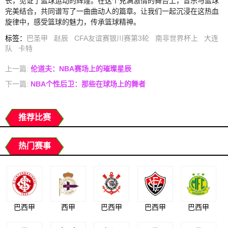
长，见证了篮球运动的辉煌。在这个充满激情的舞台上，音乐与篮球
完美结合，共同谱写了一曲曲动人的篇章。让我们一起沉浸在这热血
旋律中，感受篮球的魅力，传承篮球精神。
标签
：
巴圣甲
赵辰
CFA友谊赛银川赛第3轮
南非世界杯上
大连
队
卡特
上一篇:
伦道夫：NBA赛场上的璀璨星辰
下一篇:
NBA个性后卫：那些在球场上的舞者
推荐比赛
热门赛事
巴西甲
西甲
巴西甲
巴西甲
巴西甲