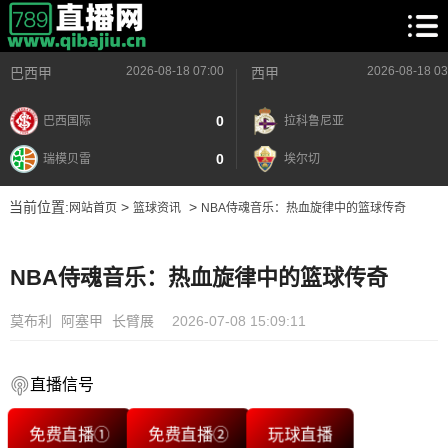
2026-08-18 07:00
2026-08-18 03
巴西甲
西甲
0
巴西国际
拉科鲁尼亚
0
瑞模贝雷
埃尔切
当前位置:
>
>
网站首页
篮球资讯
NBA侍魂音乐：热血旋律中的篮球传奇
NBA侍魂音乐：热血旋律中的篮球传奇
莫布利
阿塞甲
长臂展
2026-07-08 15:09:11
直播信号
免费直播①
免费直播②
玩球直播