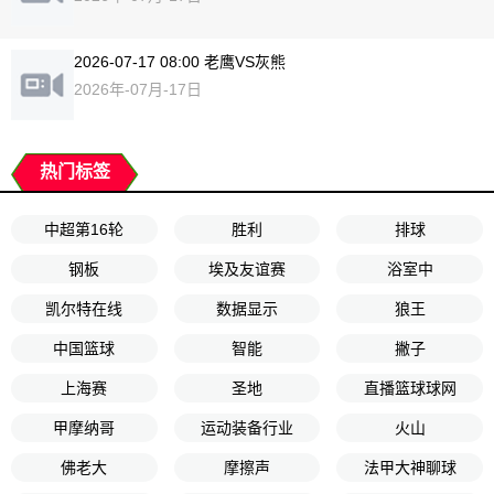
2026-07-17 08:00 老鹰VS灰熊
2026年-07月-17日
热门标签
中超第16轮
胜利
排球
钢板
埃及友谊赛
浴室中
凯尔特在线
数据显示
狼王
中国篮球
智能
撇子
上海赛
圣地
直播篮球球网
甲摩纳哥
运动装备行业
火山
佛老大
摩擦声
法甲大神聊球