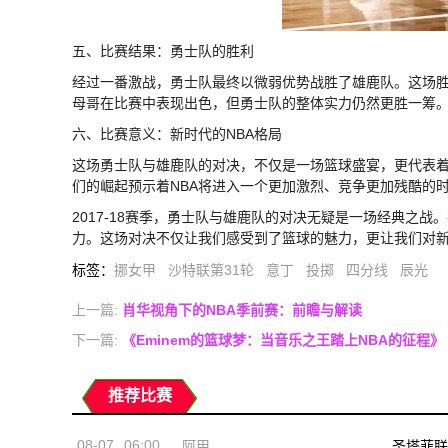
五、比赛结果：勇士队的胜利
经过一番激战，勇士队最终以微弱优势战胜了雄鹿队。这场
母哥在比赛中表现出色，但勇士队的整体实力仍然更胜一筹
六、比赛意义：新时代的NBA格局
这场勇士队与雄鹿队的对决，不仅是一场篮球盛宴，更代表着
们的崛起预示着NBA将进入一个更加激烈、竞争更加残酷的
2017-18赛季，勇士队与雄鹿队的对决无疑是一场经典之
力。这场对决不仅让我们感受到了篮球的魅力，更让我们对新
标签
：
挪女甲
沙特联第31轮
意丁
投掷
四分线
辰光
上一篇:
肖华视角下的NBA季前赛：前瞻与解读
下一篇:
《Eminem的篮球梦：当音乐之王踏上NBA的征程》
推荐比赛
08-07
06:00
阿甲
圣塔菲联