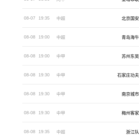
08-07
19:35
中超
北京国安
08-08
19:00
中超
青岛海牛
08-08
19:00
中甲
苏州东吴
08-08
19:30
中甲
石家庄功夫
08-08
19:30
中甲
南京城市
08-08
19:30
中甲
梅州客家
08-08
19:35
中超
浙江队