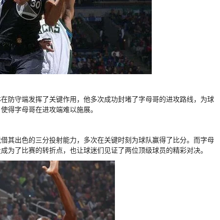
林在防守端发挥了关键作用，他多次成功封堵了字母哥的进攻路线，为球
，使得字母哥在进攻端难以施展。
凭借其出色的三分投射能力，多次在关键时刻为球队赢得了比分。而字母
量成为了比赛的转折点，也让球迷们见证了两位顶级球员的精彩对决。