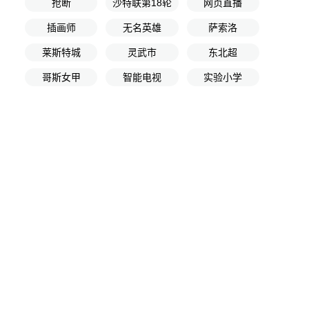
抢断
沙特联第18轮
网页直播
插画师
无名英雄
萨索洛
莱斯特城
灵武市
东北超
哥斯女甲
智能电视
实验小学