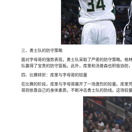
三、勇士队的防守策略
面对字母哥的强势表现，勇士队采取了严密的防守策略。格
队赢得了宝贵的防守篮板。此外，库里和汤普森也积极协防
四、比赛转折：库里与字母哥的较量
在比赛的阶段，库里与字母哥展开了一场激烈的较量。库里
哥则依靠自己的身体素质，不断冲击勇士队的防线。这场较