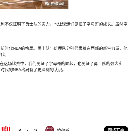
胜利不仅证明了勇士队的实力，也让球迷们见证了字母哥的成长。虽然字
。
新时代NBA的格局。勇士队与雄鹿队分别代表着东西部的新生力量，他
时代。
战。在这场比赛中，我们见证了字母哥的崛起，也见证了勇士队的强大实
时代的NBA格局有了更深刻的认识。
V
-
S
即将开始
拉努斯