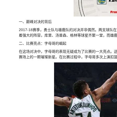
一、巅峰对决的背后
2017-18赛季，勇士队与雄鹿队的对决并非偶然。两支球
着强大的阵容，库里、汤普森、格林等球星齐聚一堂，而雄
二、比赛亮点：字母哥的崛起
在这场对决中，字母哥的表现无疑成为了比赛的一大亮点。这
赛场上的一颗璀璨新星。在比赛过程中，字母哥多次上演扣