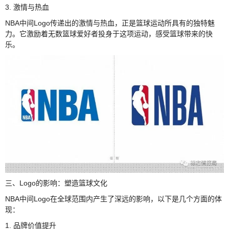
3. 激情与热血
NBA中间Logo传递出的激情与热血，正是篮球运动所具有的独特魅
力。它激励着无数篮球爱好者投身于这项运动，感受篮球带来的快
乐。
三、Logo的影响：塑造篮球文化
NBA中间Logo在全球范围内产生了深远的影响，以下是几个方面的体
现：
1. 品牌价值提升