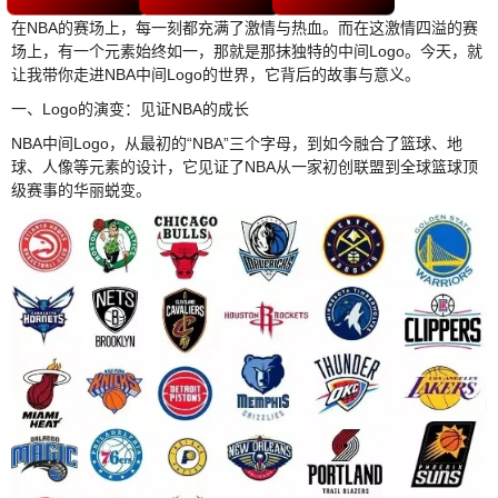
在NBA的赛场上，每一刻都充满了激情与热血。而在这激情四溢的赛
场上，有一个元素始终如一，那就是那抹独特的中间Logo。今天，就
让我带你走进NBA中间Logo的世界，它背后的故事与意义。
一、Logo的演变：见证NBA的成长
NBA中间Logo，从最初的“NBA”三个字母，到如今融合了篮球、地
球、人像等元素的设计，它见证了NBA从一家初创联盟到全球篮球顶
级赛事的华丽蜕变。