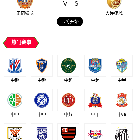
V
S
-
定南赣联
大连鲲城
即将开始
热门赛事
中超
中超
中超
中超
中甲
中甲
中甲
中超
中甲
中超