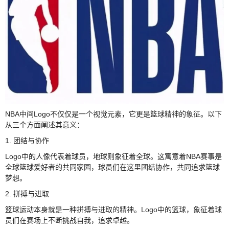
NBA中间Logo不仅仅是一个视觉元素，它更是篮球精神的象征。以下
从三个方面阐述其意义：
1. 团结与协作
Logo中的人像代表着球员，地球则象征着全球。这寓意着NBA赛事是
全球篮球爱好者的共同家园，球员们在这里团结协作，共同追求篮球
梦想。
2. 拼搏与进取
篮球运动本身就是一种拼搏与进取的精神。Logo中的篮球，象征着球
员们在赛场上不断挑战自我，追求卓越。