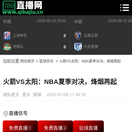
2026-08-15 20:00
2026-08-15 20
中超
中超
0
上海申花
云南玉昆
0
河南队
大连英博
当前位置:
>
>
网站首页
篮球资讯
火箭VS太阳：NBA夏季对决，烽烟再起
火箭VS太阳：NBA夏季对决，烽烟再起
球队老大
意义
绿球
2026-07-08 17:49:28
直播信号
免费直播①
免费直播②
玩球直播