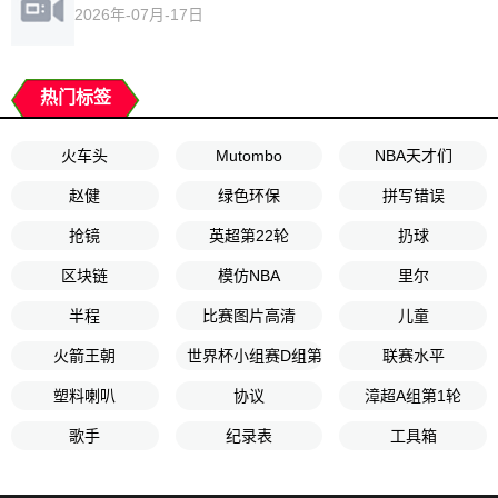
2026年-07月-17日
热门标签
火车头
Mutombo
NBA天才们
赵健
绿色环保
拼写错误
抢镜
英超第22轮
扔球
区块链
模仿NBA
里尔
半程
比赛图片高清
儿童
火箭王朝
世界杯小组赛D组第2轮
联赛水平
塑料喇叭
协议
漳超A组第1轮
歌手
纪录表
工具箱