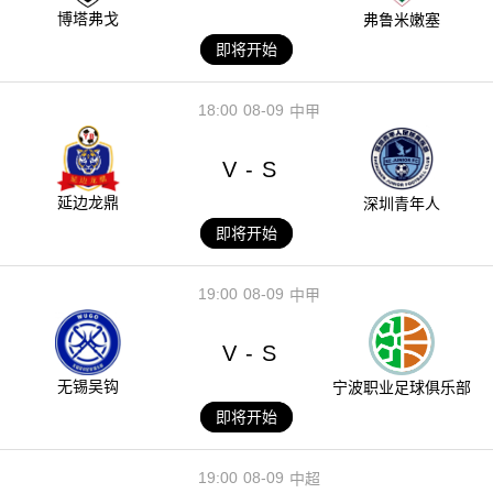
博塔弗戈
弗鲁米嫩塞
即将开始
18:00
08-09
中甲
V
S
-
延边龙鼎
深圳青年人
即将开始
19:00
08-09
中甲
V
S
-
无锡吴钩
宁波职业足球俱乐部
即将开始
19:00
08-09
中超