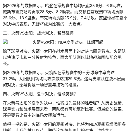
据2026年的数据显示，哈登在常规赛中场均贡献35.8分、6.8助攻，
威斯布鲁克场均贡献28.5分、8.2助攻。而艾顿在常规赛中场均贡献
25.6分、13.9篮板，布克场均贡献25.9分、7.4助攻。这些球星在夏季
对决中的表现，无疑将成为比赛的一大看点。
三、火箭VS太阳：战术对决，智慧碰撞
除了球星对决，火箭与太阳在战术层面上的对决也颇具看点。火箭队
以快速反击和三分投射为特色，而太阳队则以阵地战和团队配合见
长。
据2026年的数据显示，火箭队在常规赛中的三分球命中率高达
37.2%，太阳队则场均助攻次数达到29.5次。这两支球队在战术层面
的对决，无疑将是一场智慧与技巧的碰撞。
四、火箭VS太阳：夏季对决，谁能笑到？
在火箭与太阳的夏季对决中，谁将成为最终的胜者呢？从历史战绩、
球星实力和战术层面来看，两队都有可能赢得比赛。但最终的结果，
还是要看比赛中的临场发挥和运气。
值得一提的是，火箭与太阳的夏季对决，也将为NBA夏季赛增添更多
精彩。让我们拭目以待，期待这场烽烟再起的对决，谁能笑到。