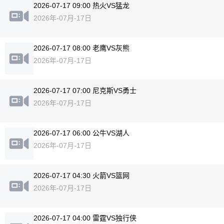
2026-07-17 09:00 热火VS猛龙
2026年-07月-17日
2026-07-17 08:00 老鹰VS灰熊
2026年-07月-17日
2026-07-17 07:00 尼克斯VS勇士
2026年-07月-17日
2026-07-17 06:00 公牛VS湖人
2026年-07月-17日
2026-07-17 04:30 火箭VS篮网
2026年-07月-17日
2026-07-17 04:00 雷霆VS独行侠