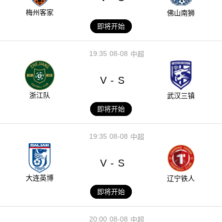
梅州客家
佛山南狮
即将开始
19:35
08-08
中超
V
S
-
浙江队
武汉三镇
即将开始
19:35
08-08
中超
V
S
-
大连英博
辽宁铁人
即将开始
20:00
08-08
中超