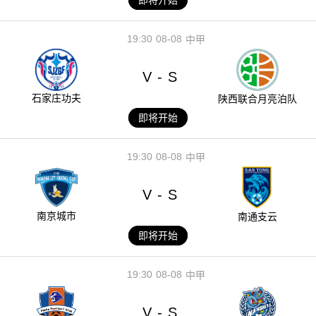
即将开始
19:30
08-08
中甲
V
S
-
石家庄功夫
陕西联合月亮泊队
即将开始
19:30
08-08
中甲
V
S
-
南京城市
南通支云
即将开始
19:30
08-08
中甲
V
S
-