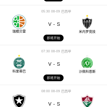
05:30
08-09
巴西甲
V
S
-
瑞模贝雷
米内罗竞技
即将开始
07:30
08-09
巴西甲
V
S
-
科里蒂巴
沙佩科恩斯
即将开始
08:00
08-09
巴西甲
V
S
-