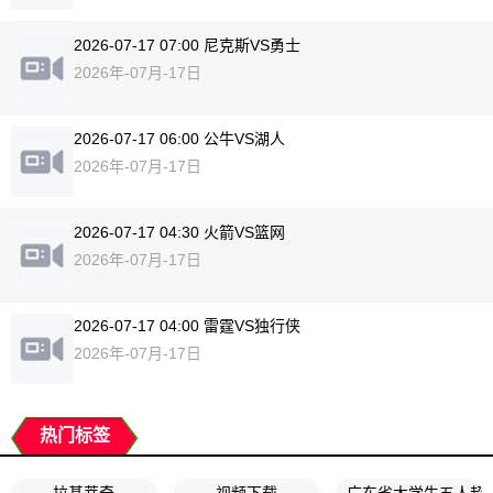
2026-07-17 07:00 尼克斯VS勇士
2026年-07月-17日
2026-07-17 06:00 公牛VS湖人
2026年-07月-17日
2026-07-17 04:30 火箭VS篮网
2026年-07月-17日
2026-07-17 04:00 雷霆VS独行侠
2026年-07月-17日
热门标签
拉基蒂奇
视频下载
广东省大学生五人超