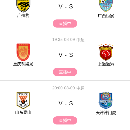
V
S
-
广州豹
广西恒宸
直播中
19:35
08-09
中超
V
S
-
重庆铜梁龙
上海海港
直播中
20:00
08-09
中超
V
S
-
山东泰山
天津津门虎
直播中