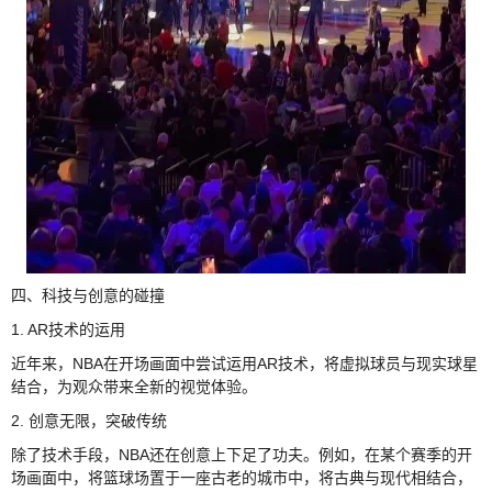
四、科技与创意的碰撞
1. AR技术的运用
近年来，NBA在开场画面中尝试运用AR技术，将虚拟球员与现实球星
结合，为观众带来全新的视觉体验。
2. 创意无限，突破传统
除了技术手段，NBA还在创意上下足了功夫。例如，在某个赛季的开
场画面中，将篮球场置于一座古老的城市中，将古典与现代相结合，