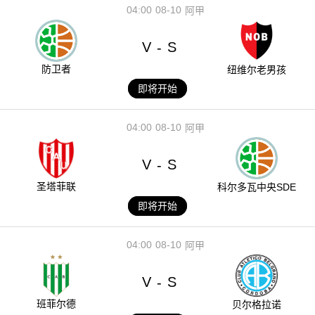
04:00
08-10
阿甲
V
S
-
防卫者
纽维尔老男孩
即将开始
04:00
08-10
阿甲
V
S
-
圣塔菲联
科尔多瓦中央SDE
即将开始
04:00
08-10
阿甲
V
S
-
班菲尔德
贝尔格拉诺