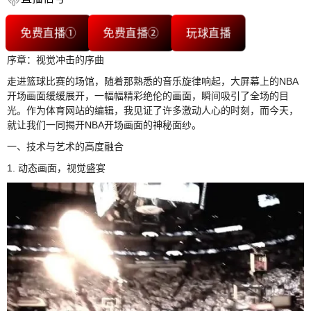
免费直播①
免费直播②
玩球直播
序章：视觉冲击的序曲
走进篮球比赛的场馆，随着那熟悉的音乐旋律响起，大屏幕上的NBA
开场画面缓缓展开，一幅幅精彩绝伦的画面，瞬间吸引了全场的目
光。作为体育网站的编辑，我见证了许多激动人心的时刻，而今天，
就让我们一同揭开NBA开场画面的神秘面纱。
一、技术与艺术的高度融合
1. 动态画面，视觉盛宴