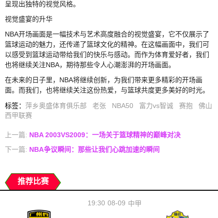
呈现出独特的视觉风格。
视觉盛宴的升华
NBA开场画面是一幅技术与艺术高度融合的视觉盛宴，它不仅展示了
篮球运动的魅力，还传递了篮球文化的精神。在这幅画面中，我们可
以感受到篮球运动带给我们的快乐与感动。而作为体育爱好者，我们
也将继续关注NBA，期待那些令人心潮澎湃的开场画面。
在未来的日子里，NBA将继续创新，为我们带来更多精彩的开场画
面。而我们，也将继续关注这份热爱，与篮球共度更多美好的时光。
标签
：
萍乡奥盛体育俱乐部
老张
NBA50
富力vs智诚
赛抱
佛山
西甲联赛
上一篇:
NBA 2003VS2009：一场关于篮球精神的巅峰对决
下一篇:
NBA争议瞬间：那些让我们心跳加速的瞬间
推荐比赛
19:30
08-09
中甲