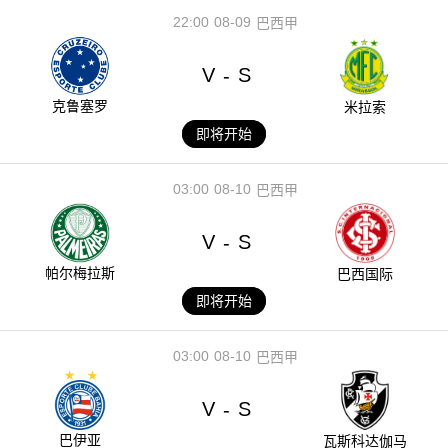
22:00
08-09
巴西甲
V
S
-
克鲁塞罗
米拉索
即将开始
03:00
08-10
巴西甲
V
S
-
帕尔梅拉斯
巴西国际
即将开始
03:00
08-10
巴西甲
V
S
-
巴伊亚
瓦斯科达伽马