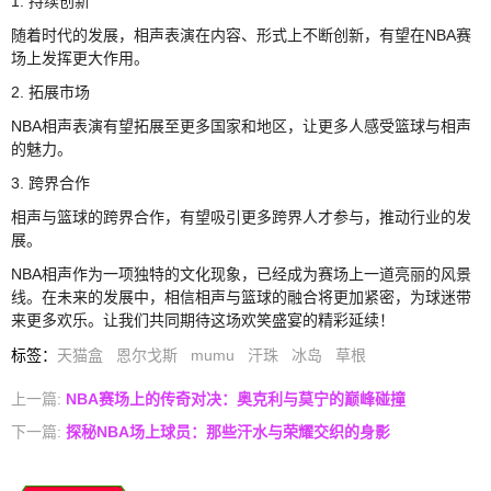
1. 持续创新
随着时代的发展，相声表演在内容、形式上不断创新，有望在NBA赛
场上发挥更大作用。
2. 拓展市场
NBA相声表演有望拓展至更多国家和地区，让更多人感受篮球与相声
的魅力。
3. 跨界合作
相声与篮球的跨界合作，有望吸引更多跨界人才参与，推动行业的发
展。
NBA相声作为一项独特的文化现象，已经成为赛场上一道亮丽的风景
线。在未来的发展中，相信相声与篮球的融合将更加紧密，为球迷带
来更多欢乐。让我们共同期待这场欢笑盛宴的精彩延续！
标签
：
天猫盒
恩尔戈斯
mumu
汗珠
冰岛
草根
上一篇:
NBA赛场上的传奇对决：奥克利与莫宁的巅峰碰撞
下一篇:
探秘NBA场上球员：那些汗水与荣耀交织的身影