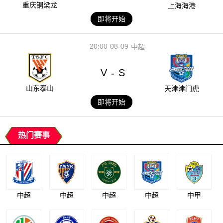
重庆铜梁龙
上海海港
即将开始
20:00
08-09
中超
V
S
-
山东泰山
天津津门虎
即将开始
热门赛事
中超
中超
中超
中超
中甲