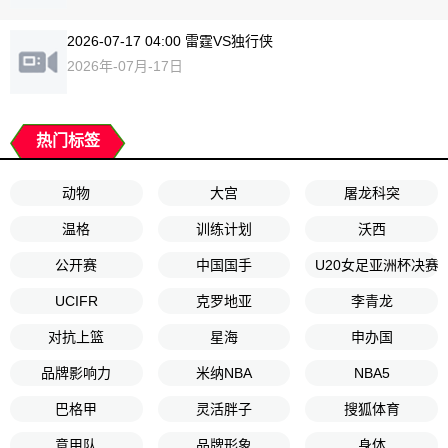
2026-07-17 04:00 雷霆VS独行侠
2026年-07月-17日
热门标签
动物
大宫
屠龙科突
温格
训练计划
沃西
公开赛
中国国手
U20女足亚洲杯决赛
UCIFR
克罗地亚
李青龙
对抗上篮
星海
申办国
品牌影响力
米纳NBA
NBA5
巴格甲
灵活胖子
搜狐体育
意甲队
品牌形象
身体