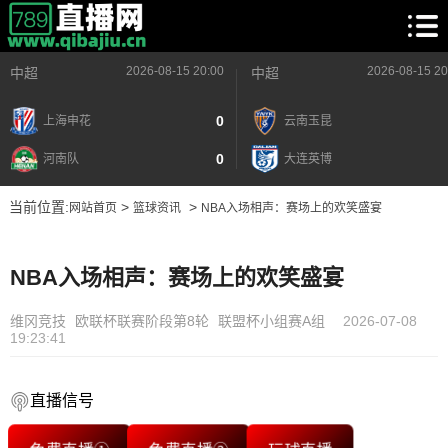
2026-08-15 20:00
2026-08-15 20
中超
中超
0
上海申花
云南玉昆
0
河南队
大连英博
当前位置:
>
>
网站首页
篮球资讯
NBA入场相声：赛场上的欢笑盛宴
NBA入场相声：赛场上的欢笑盛宴
维冈竞技
欧联杯联赛阶段第8轮
联盟杯小组赛A组
2026-07-08
19:23:41
直播信号