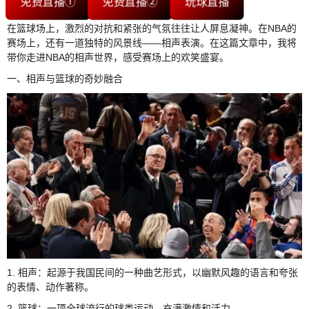
免费直播①
免费直播②
玩球直播
在篮球场上，激烈的对抗和紧张的气氛往往让人屏息凝神。在NBA的
赛场上，还有一道独特的风景线——相声表演。在这篇文章中，我将
带你走进NBA的相声世界，感受赛场上的欢笑盛宴。
一、相声与篮球的奇妙融合
1. 相声：起源于我国民间的一种曲艺形式，以幽默风趣的语言和夸张
的表情、动作著称。
2. 篮球：一项全球流行的球类运动，充满激情和活力。