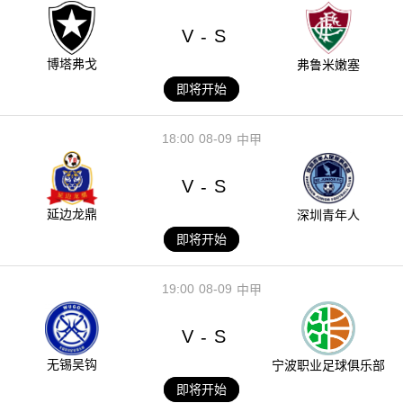
V
S
-
博塔弗戈
弗鲁米嫩塞
即将开始
18:00
08-09
中甲
V
S
-
延边龙鼎
深圳青年人
即将开始
19:00
08-09
中甲
V
S
-
无锡吴钩
宁波职业足球俱乐部
即将开始