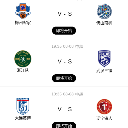
V
S
-
梅州客家
佛山南狮
即将开始
19:35
08-08
中超
V
S
-
浙江队
武汉三镇
即将开始
19:35
08-08
中超
V
S
-
大连英博
辽宁铁人
即将开始