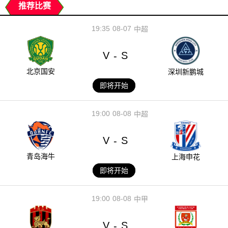
推荐比赛
19:35
08-07
中超
V
S
-
北京国安
深圳新鹏城
即将开始
19:00
08-08
中超
V
S
-
青岛海牛
上海申花
即将开始
19:00
08-08
中甲
V
S
-