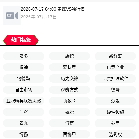
2026-07-17 04:00 雷霆VS独行侠
2026年-07月-17日
热门标签
隆多
旗帜
新鲜事
超神
蒙特罗
电竞产业
钱德勒
历史交锋
比赛押注软件
自由市场
观赛方式
德隆
亚冠精英联赛决赛
执教卡
沙发
门将
翅膀
硬件设施
睾丸
低薪
参军
博扬
西协甲
选秀权