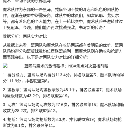
魔术：坚韧不拔的东部黑马
魔术队作为东部的一匹黑马，凭借坚韧不拔的斗志和出色的团队协
作，逐渐在联盟中崭露头角。球队中的球员们，如富尼耶、戈贝尔
等，都有着出色的个人能力。在上一轮比赛中，魔术队险些逆转胜过
卫冕冠军。今晚，他们能否再次挑战强敌，书写新的传奇？
数据分析：两队实力对比
从数据上来看，篮网队和魔术队在攻防两端都有着明显的优势。篮网
队场均得分和篮板球数均位居联盟前列，而魔术队则在助攻和抢断方
面表现突出。以下是对两队实力对比的详细分析：
1. 得分能力：篮网队场均得分113.4分，排名联盟第5；魔术队场均得
分111.9分，排名联盟第8。
2. 篮板球：篮网队场均篮板球数为48.1个，排名联盟第7；魔术队场
均篮板球数为43.2个，排名联盟第19。
3. 助攻：篮网队场均助攻数为27.6次，排名联盟第15；魔术队场均助
攻数为28.2次，排名联盟第12。
4. 抢断：篮网队场均抢断数为8.3次，排名联盟第19；魔术队场均抢
断数为9.1次，排名联盟第11。