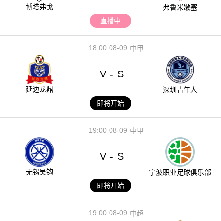
博塔弗戈
弗鲁米嫩塞
直播中
18:00
08-09
中甲
V
S
-
延边龙鼎
深圳青年人
即将开始
19:00
08-09
中甲
V
S
-
无锡吴钩
宁波职业足球俱乐部
即将开始
19:00
08-09
中超