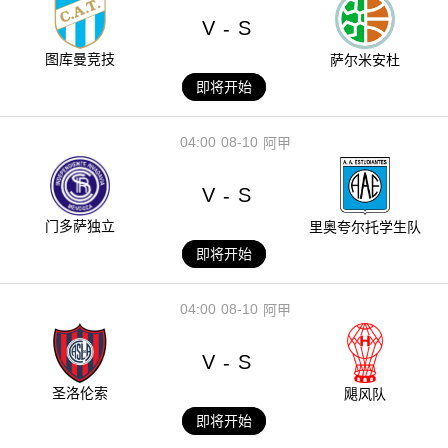
V
S
-
图库曼竞技
萨尔米安杜
即将开始
04:00
08-10
阿甲
V
S
-
门多萨独立
里奥夸尔托学生队
即将开始
04:00
08-10
阿甲
V
S
-
圣洛伦索
飓风队
即将开始