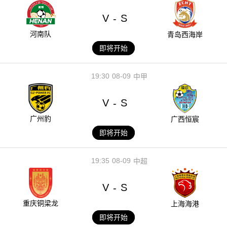
V
S
-
河南队
青岛西海岸
即将开始
19:30
08-09
中甲
V
S
-
广州豹
广西恒宸
即将开始
19:35
08-09
中超
V
S
-
重庆铜梁龙
上海海港
即将开始