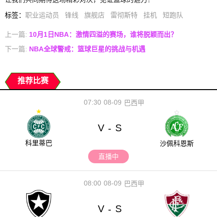
标签
：
职业运动员
锋线
旗舰店
雷彻斯特
挂机
短跑队
上一篇:
10月1日NBA：激情四溢的赛场，谁将脱颖而出？
下一篇:
NBA全球警戒：篮球巨星的挑战与机遇
推荐比赛
07:30
08-09
巴西甲
V
S
-
科里蒂巴
沙佩科恩斯
直播中
08:00
08-09
巴西甲
V
S
-