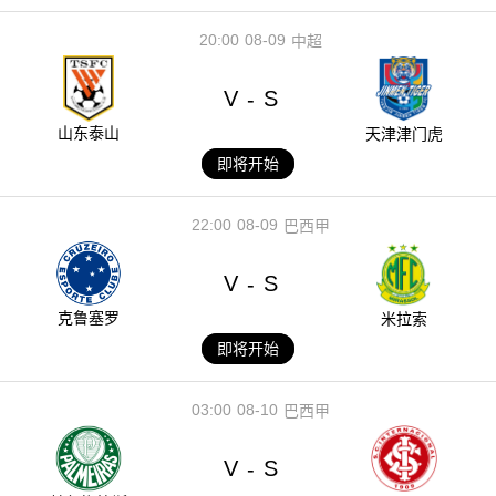
20:00
08-09
中超
V
S
-
山东泰山
天津津门虎
即将开始
22:00
08-09
巴西甲
V
S
-
克鲁塞罗
米拉索
即将开始
03:00
08-10
巴西甲
V
S
-