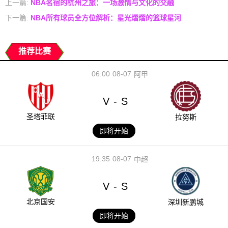
上一篇:
NBA名宿的杭州之旅：一场激情与文化的交融
下一篇:
NBA所有球员全方位解析：星光熠熠的篮球星河
推荐比赛
06:00
08-07
阿甲
V
S
-
圣塔菲联
拉努斯
即将开始
19:35
08-07
中超
V
S
-
北京国安
深圳新鹏城
即将开始