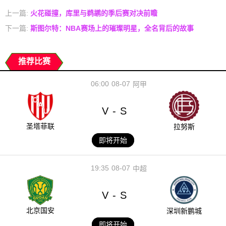
上一篇:
火花碰撞，库里与鹈鹕的季后赛对决前瞻
下一篇:
斯图尔特：NBA赛场上的璀璨明星，全名背后的故事
推荐比赛
06:00
08-07
阿甲
V
S
-
圣塔菲联
拉努斯
即将开始
19:35
08-07
中超
V
S
-
北京国安
深圳新鹏城
即将开始