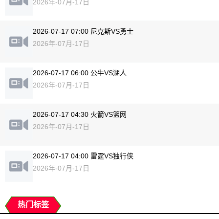
2026年-07月-17日
2026-07-17 07:00 尼克斯VS勇士
2026年-07月-17日
2026-07-17 06:00 公牛VS湖人
2026年-07月-17日
2026-07-17 04:30 火箭VS篮网
2026年-07月-17日
2026-07-17 04:00 雷霆VS独行侠
2026年-07月-17日
热门标签