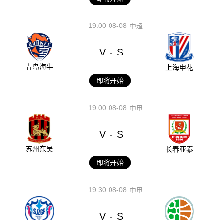
19:00
08-08
中超
V
S
-
青岛海牛
上海申花
即将开始
19:00
08-08
中甲
V
S
-
苏州东吴
长春亚泰
即将开始
19:30
08-08
中甲
V
S
-