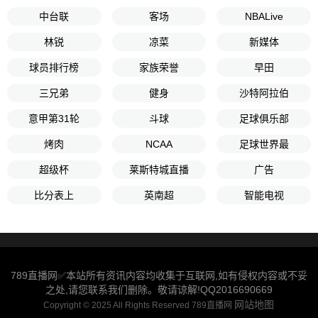
中台联
客场
NBALive
林锐
凉菜
新媒体
球员排行榜
家族荣誉
早田
三兄弟
健身
沙特阿拉伯
意甲第31轮
斗球
足球俱乐部
烤肉
NCAA
足球世界最
超级杯
莱斯特城直播
广告
比分表上
英南超
智能电视
789直播网✅本站所有资讯内容均收集于互联网,如有侵权内容或不妥
之处,请您联系我们删除。敬请谅解!QQ2016690669
网站地图
Copyright © 2025 All Rights Reserved 789直播网