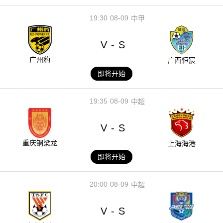
19:30
08-09
中甲
V
S
-
广州豹
广西恒宸
即将开始
19:35
08-09
中超
V
S
-
重庆铜梁龙
上海海港
即将开始
20:00
08-09
中超
V
S
-