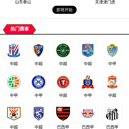
山东泰山
天津津门虎
即将开始
热门赛事
中超
中超
中超
中超
中甲
中甲
中甲
中超
中甲
中超
中超
中超
巴西甲
巴西甲
巴西甲