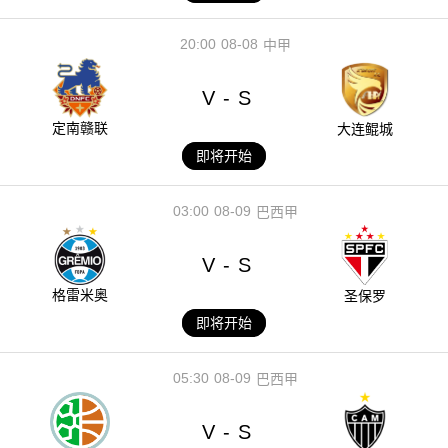
20:00
08-08
中甲
V
S
-
定南赣联
大连鲲城
即将开始
03:00
08-09
巴西甲
V
S
-
格雷米奥
圣保罗
即将开始
05:30
08-09
巴西甲
V
S
-