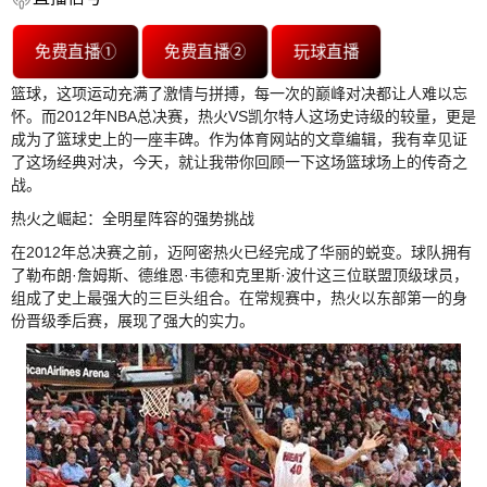
免费直播①
免费直播②
玩球直播
篮球，这项运动充满了激情与拼搏，每一次的巅峰对决都让人难以忘
怀。而2012年NBA总决赛，热火VS凯尔特人这场史诗级的较量，更是
成为了篮球史上的一座丰碑。作为体育网站的文章编辑，我有幸见证
了这场经典对决，今天，就让我带你回顾一下这场篮球场上的传奇之
战。
热火之崛起：全明星阵容的强势挑战
在2012年总决赛之前，迈阿密热火已经完成了华丽的蜕变。球队拥有
了勒布朗·詹姆斯、德维恩·韦德和克里斯·波什这三位联盟顶级球员，
组成了史上最强大的三巨头组合。在常规赛中，热火以东部第一的身
份晋级季后赛，展现了强大的实力。