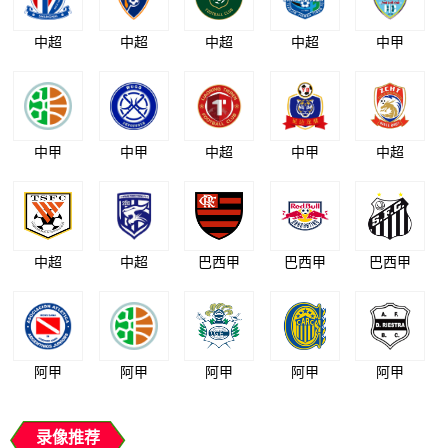
中超
中超
中超
中超
中甲
中甲
中甲
中超
中甲
中超
中超
中超
巴西甲
巴西甲
巴西甲
阿甲
阿甲
阿甲
阿甲
阿甲
录像推荐