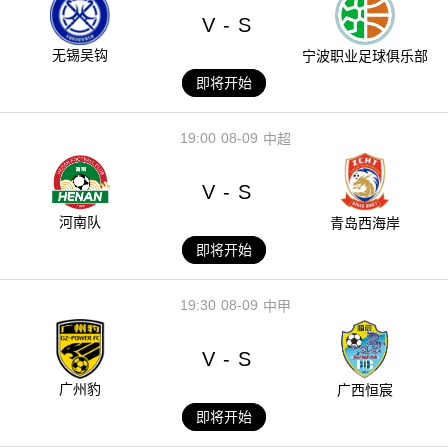
V
S
-
无锡吴钩
宁波职业足球俱乐部
即将开始
19:00
08-09
中超
V
S
-
河南队
青岛西海岸
即将开始
19:30
08-09
中甲
V
S
-
广州豹
广西恒宸
即将开始