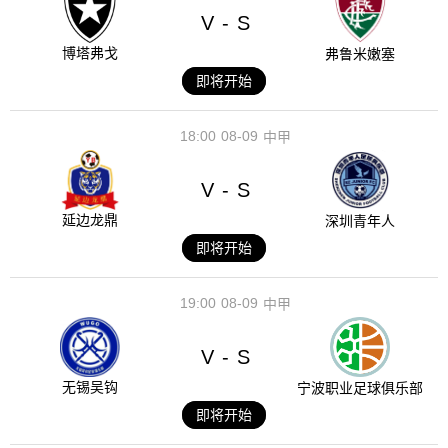
V
S
-
博塔弗戈
弗鲁米嫩塞
即将开始
18:00
08-09
中甲
V
S
-
延边龙鼎
深圳青年人
即将开始
19:00
08-09
中甲
V
S
-
无锡吴钩
宁波职业足球俱乐部
即将开始