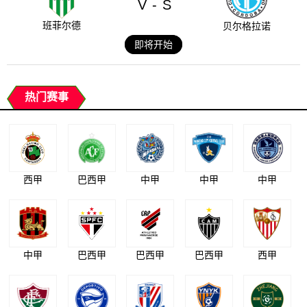
V
S
-
班菲尔德
贝尔格拉诺
即将开始
热门赛事
西甲
巴西甲
中甲
中甲
中甲
中甲
巴西甲
巴西甲
巴西甲
西甲