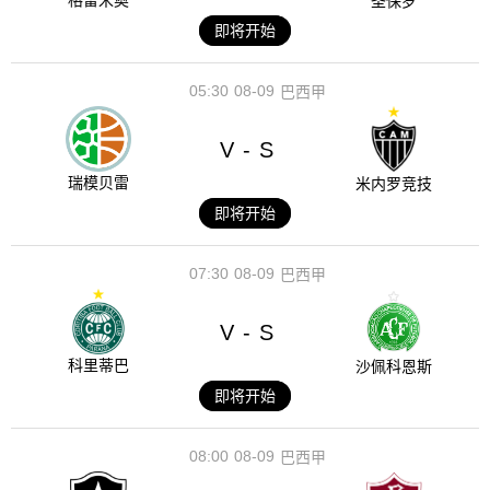
格雷米奥
圣保罗
即将开始
05:30
08-09
巴西甲
V
S
-
瑞模贝雷
米内罗竞技
即将开始
07:30
08-09
巴西甲
V
S
-
科里蒂巴
沙佩科恩斯
即将开始
08:00
08-09
巴西甲