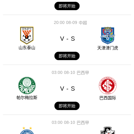
即将开始
20:00
08-09
中超
V
S
-
山东泰山
天津津门虎
即将开始
03:00
08-10
巴西甲
V
S
-
帕尔梅拉斯
巴西国际
即将开始
03:00
08-10
巴西甲