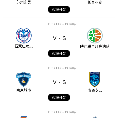
苏州东吴
长春亚泰
即将开始
19:30
08-08
中甲
V
S
-
石家庄功夫
陕西联合月亮泊队
即将开始
19:30
08-08
中甲
V
S
-
南京城市
南通支云
即将开始
19:30
08-08
中甲