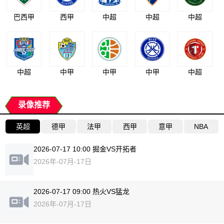
巴西甲
西甲
中超
中超
中超
中超
中甲
中甲
中甲
中超
录像推荐
英超
德甲
法甲
西甲
意甲
NBA
2026-07-17 10:00 掘金VS开拓者
2026年-07月-17日
2026-07-17 09:00 热火VS猛龙
2026年-07月-17日