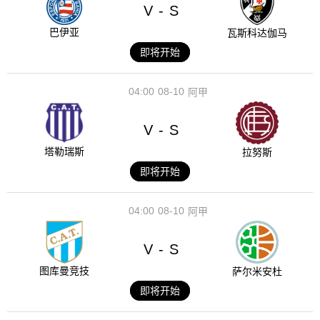
V
S
-
巴伊亚
瓦斯科达伽马
即将开始
04:00
08-10
阿甲
V
S
-
塔勒瑞斯
拉努斯
即将开始
04:00
08-10
阿甲
V
S
-
图库曼竞技
萨尔米安杜
即将开始