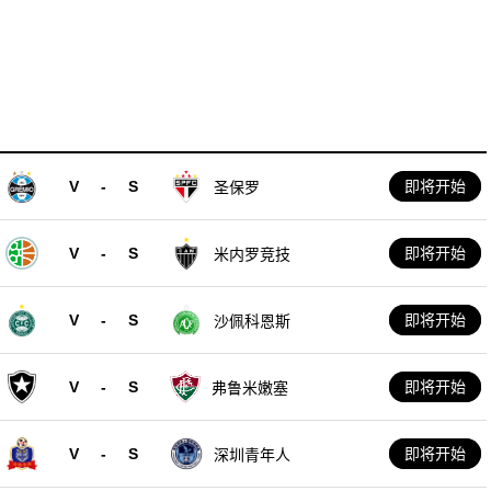
V
-
S
即将开始
圣保罗
V
-
S
即将开始
米内罗竞技
V
-
S
即将开始
沙佩科恩斯
V
-
S
即将开始
弗鲁米嫩塞
V
-
S
即将开始
深圳青年人