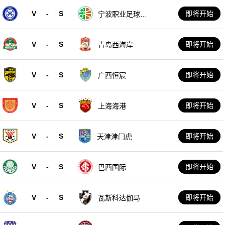
V
-
S
即将开始
宁波职业足球俱
乐部
V
-
S
即将开始
青岛西海岸
V
-
S
即将开始
广西恒宸
V
-
S
即将开始
上海海港
V
-
S
即将开始
天津津门虎
V
-
S
即将开始
巴西国际
V
-
S
即将开始
瓦斯科达伽马