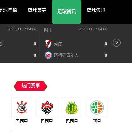
足球集锦
篮球集锦
篮球资讯
足球资讯
2026-08-17 04:00
2026-08-17 04:00
阿甲
阿甲
部
0
河床
0
阿
0
阿根廷青年人
0
泰
热门赛事
巴西甲
巴西甲
巴西甲
阿甲