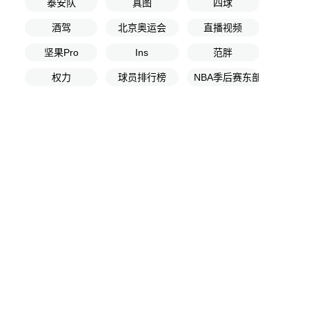
泰安队
真图
四球
酒驾
北京奥运会
直播视频
坚果Pro
Ins
范胖
权力
球员排行榜
NBA季后赛东部决赛G4