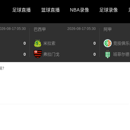
足球直播
篮球直播
NBA录像
足球录像
026-08-17 05:30
2026-08-17 05:30
巴西甲
阿甲
0
米拉索
0
竞技俱乐
0
弗拉门戈
0
班菲尔德
说？