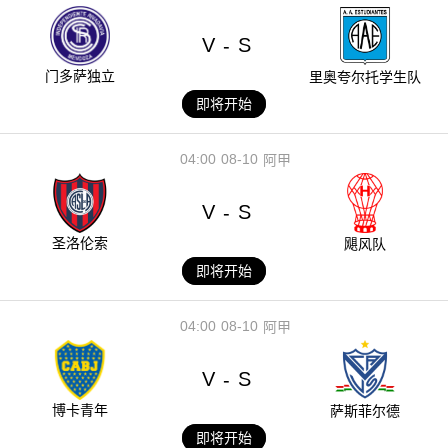
V
S
-
门多萨独立
里奥夸尔托学生队
即将开始
04:00
08-10
阿甲
V
S
-
圣洛伦索
飓风队
即将开始
04:00
08-10
阿甲
V
S
-
博卡青年
萨斯菲尔德
即将开始