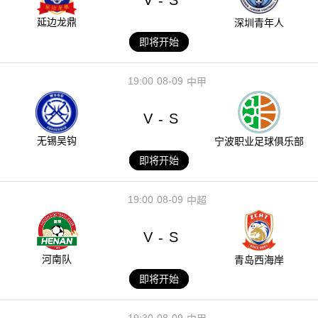
V
S
-
延边龙鼎
深圳青年人
即将开始
19:00
08-09
中甲
V
S
-
无锡吴钩
宁波职业足球俱乐部
即将开始
19:00
08-09
中超
V
S
-
河南队
青岛西海岸
即将开始
19:30
08-09