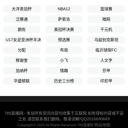
大洋青冠杯
NBA12
篮球赛
泛赛通
萨索洛
暗网
朗佐
美冠杯决赛
千元机
U17女足亚洲杯半决赛
预选赛
乌兹别克斯坦
分配
布局
临沂球探FC
穆谢奎
小飞
人文字
加纳杯
情趣
芬甲
华盛顿联
历史三分榜
印尼甲
789直播网✅本站所有资讯内容均收集于互联网,如有侵权内容或不妥
之处,请您联系我们删除。敬请谅解!QQ2016690669
网站地图
Copyright © 2025 All Rights Reserved 789直播网