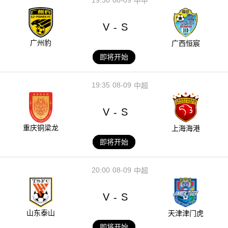
中甲
V
S
-
广州豹
广西恒宸
即将开始
19:35
08-09
中超
V
S
-
重庆铜梁龙
上海海港
即将开始
20:00
08-09
中超
V
S
-
山东泰山
天津津门虎
即将开始