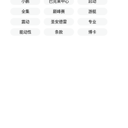
小鹏
巴克莱中心
启动
全集
巅峰赛
游艇
震动
圣安德雷
专业
能动性
条款
博卡