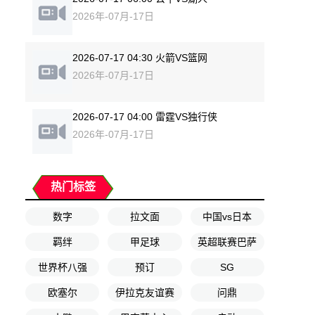
2026年-07月-17日
2026-07-17 04:30 火箭VS篮网
2026年-07月-17日
2026-07-17 04:00 雷霆VS独行侠
2026年-07月-17日
热门标签
数字
拉文面
中国vs日本
羁绊
甲足球
英超联赛巴萨
世界杯八强
预订
SG
欧塞尔
伊拉克友谊赛
问鼎