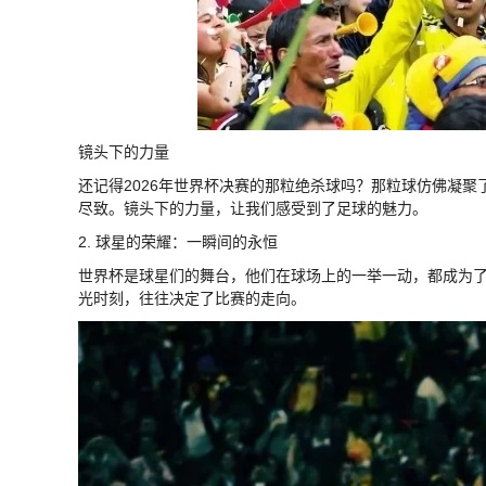
镜头下的力量
还记得2026年世界杯决赛的那粒绝杀球吗？那粒球仿佛凝
尽致。镜头下的力量，让我们感受到了足球的魅力。
2. 球星的荣耀：一瞬间的永恒
世界杯是球星们的舞台，他们在球场上的一举一动，都成为了
光时刻，往往决定了比赛的走向。