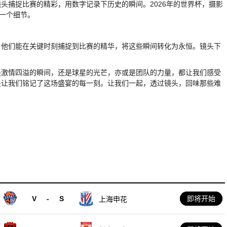
头捕捉比赛的精彩，用数字记录下历史的瞬间。2026年的世界杯，摄影
每一个细节。
。他们能在关键时刻捕捉到比赛的精华，将这些瞬间转化为永恒。镜头下
是激情四溢的瞬间，还是球星的光芒，亦或是团队的力量，都让我们感受
是让我们铭记了这场盛宴的每一刻。让我们一起，透过镜头，回味那些难
V
-
S
即将开始
上海申花