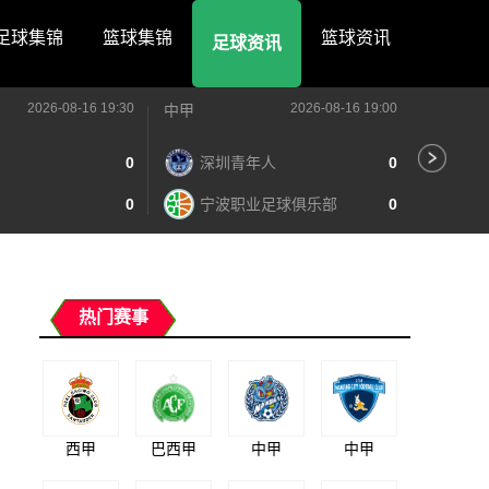
足球集锦
篮球集锦
篮球资讯
足球资讯
2026-08-16 19:30
2026-08-16 19:00
中甲
中甲
0
深圳青年人
0
苏
0
宁波职业足球俱乐部
0
南
热门赛事
西甲
巴西甲
中甲
中甲