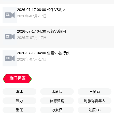
2026-07-17 06:00 公牛VS湖人
2026年-07月-17日
2026-07-17 04:30 火箭VS篮网
2026年-07月-17日
2026-07-17 04:00 雷霆VS独行侠
2026年-07月-17日
热门标签
滑冰
水原队
王励勤
压力
体育营销
利雅得青年人
重任
冰女杯
江原FC