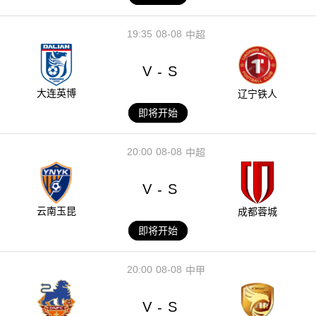
19:35
08-08
中超
V
S
-
大连英博
辽宁铁人
即将开始
20:00
08-08
中超
V
S
-
云南玉昆
成都蓉城
即将开始
20:00
08-08
中甲
V
S
-