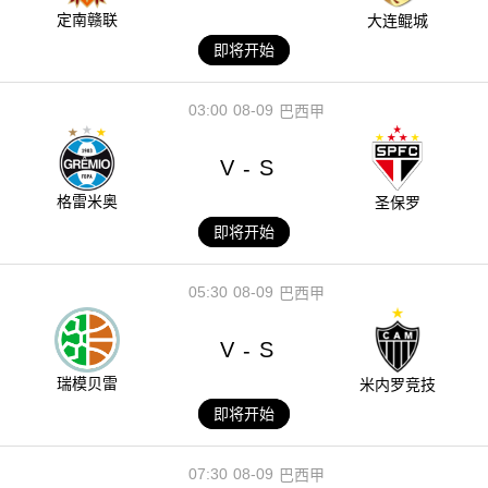
定南赣联
大连鲲城
即将开始
03:00
08-09
巴西甲
V
S
-
格雷米奥
圣保罗
即将开始
05:30
08-09
巴西甲
V
S
-
瑞模贝雷
米内罗竞技
即将开始
07:30
08-09
巴西甲