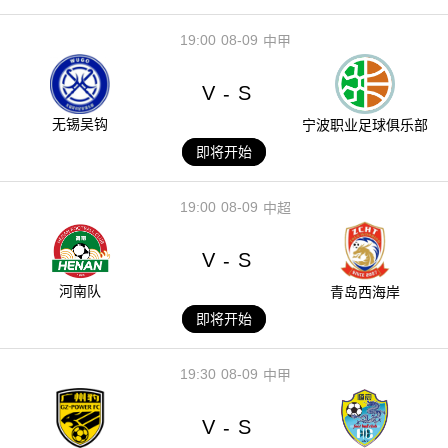
19:00
08-09
中甲
V
S
-
无锡吴钩
宁波职业足球俱乐部
即将开始
19:00
08-09
中超
V
S
-
河南队
青岛西海岸
即将开始
19:30
08-09
中甲
V
S
-