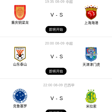
19:35
08-09
中超
V
S
-
重庆铜梁龙
上海海港
即将开始
20:00
08-09
中超
V
S
-
山东泰山
天津津门虎
即将开始
22:00
08-09
巴西甲
V
S
-
克鲁塞罗
米拉索