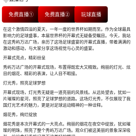
免费直播①
免费直播②
玩球直播
在这个激情四溢的夏天，一年一度的世界杯如期而至。作为全球最具
影响力的足球盛事，本届世界杯的开幕式无疑备受瞩目。今天，我站
在这秀屿万达广场，亲历了这场足球盛宴的开幕式直播，带着满满的
激动和感动，与大家分享这场视觉与心灵的盛宴。
开幕式亮点，精彩纷呈
秀屿万达广场的开幕式现场，布置得既宏大又精致。绚丽的灯光、炫
目的烟花、精彩的表演，让人目不暇接。
灯光秀，照亮足球梦想
开幕式现场，灯光秀无疑是一道亮丽的风景线。从远处望去，犹如一
片璀璨的星河，照亮了足球梦想的道路。这场灯光秀，不仅展现了我
国灯光艺术的魅力，更是对足球运动精神的一种诠释。
烟花秀，绚烂绽放
烟花秀是本次开幕式的一大亮点。绚丽的烟花在夜空中绽放，犹如璀
璨的明珠，照亮了整个秀屿万达广场。观众们被这美丽的景象深深吸