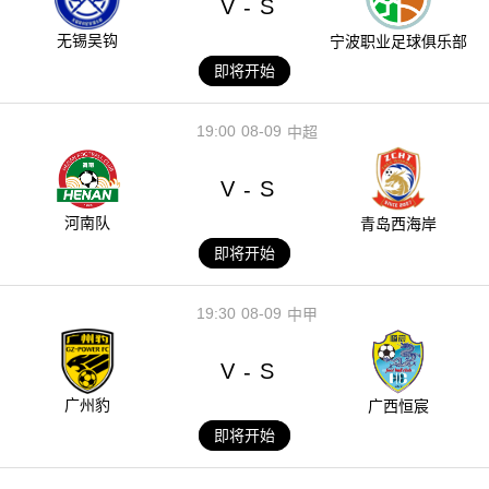
V
S
-
无锡吴钩
宁波职业足球俱乐部
即将开始
19:00
08-09
中超
V
S
-
河南队
青岛西海岸
即将开始
19:30
08-09
中甲
V
S
-
广州豹
广西恒宸
即将开始