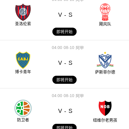
V
S
-
圣洛伦索
飓风队
即将开始
04:00
08-10
阿甲
V
S
-
博卡青年
萨斯菲尔德
即将开始
04:00
08-10
阿甲
V
S
-
防卫者
纽维尔老男孩
即将开始