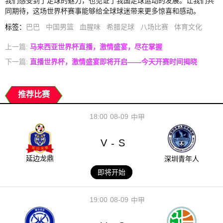
我们感受到了足球的魅力，也见证了我国足球运动的发展。让我们共
同期待，这场世界杯赛事能够给全球球迷带来更多惊喜和感动。
标签
：
巴巴
中国男篮
血腥味
希腊足球
八场比赛
体育文化
上一篇:
马来西亚世界杯直播，激情盛宴，尽在掌握
下一篇:
直播世界杯，激情盛宴即将开启——今天开赛时间揭晓
推荐比赛
18:00
08-09
中甲
V
S
-
延边龙鼎
深圳青年人
即将开始
19:00
08-09
中甲