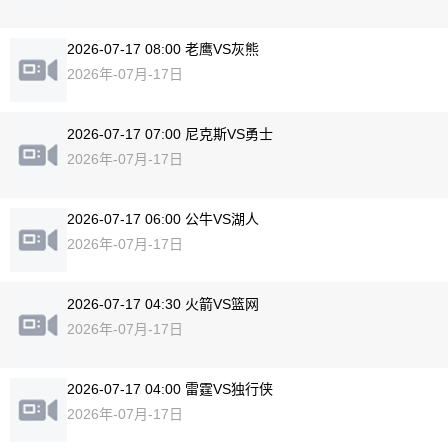
2026-07-17 08:00 老鹰VS灰熊
2026年-07月-17日
2026-07-17 07:00 尼克斯VS勇士
2026年-07月-17日
2026-07-17 06:00 公牛VS湖人
2026年-07月-17日
2026-07-17 04:30 火箭VS篮网
2026年-07月-17日
2026-07-17 04:00 雷霆VS独行侠
2026年-07月-17日