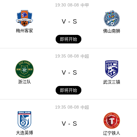
19:30
08-08
中甲
V
S
-
梅州客家
佛山南狮
即将开始
19:35
08-08
中超
V
S
-
浙江队
武汉三镇
即将开始
19:35
08-08
中超
V
S
-
大连英博
辽宁铁人