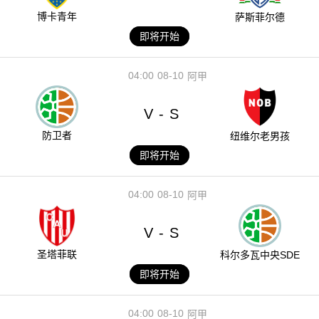
博卡青年
萨斯菲尔德
即将开始
04:00
08-10
阿甲
V
S
-
防卫者
纽维尔老男孩
即将开始
04:00
08-10
阿甲
V
S
-
圣塔菲联
科尔多瓦中央SDE
即将开始
04:00
08-10
阿甲