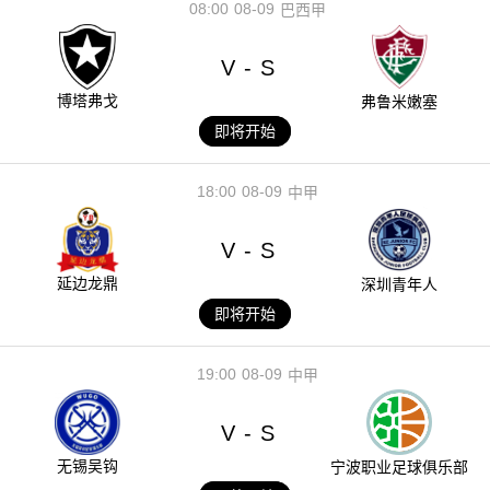
08:00
08-09
巴西甲
V
S
-
博塔弗戈
弗鲁米嫩塞
即将开始
18:00
08-09
中甲
V
S
-
延边龙鼎
深圳青年人
即将开始
19:00
08-09
中甲
V
S
-
无锡吴钩
宁波职业足球俱乐部