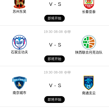
V
S
-
苏州东吴
长春亚泰
即将开始
19:30
08-08
中甲
V
S
-
石家庄功夫
陕西联合月亮泊队
即将开始
19:30
08-08
中甲
V
S
-
南京城市
南通支云
即将开始