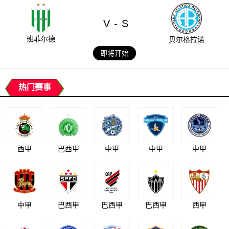
V
S
-
班菲尔德
贝尔格拉诺
即将开始
热门赛事
西甲
巴西甲
中甲
中甲
中甲
中甲
巴西甲
巴西甲
巴西甲
西甲