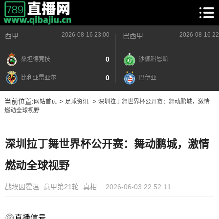
2026-08-16 23:00
2026-08-16 22
西甲
巴西甲
0
桑坦德竞技
沙佩科恩斯
0
比利亚雷亚尔
巴伊亚
当前位置:
>
>
网站首页
足球资讯
深圳拉丁舞世界杯公开赛：舞动鹏城，激情
燃动全球视野
深圳拉丁舞世界杯公开赛：舞动鹏城，激情
燃动全球视野
战埃因霍温
意甲第21轮
真相
2026-06-03 22:52:11
直播信号