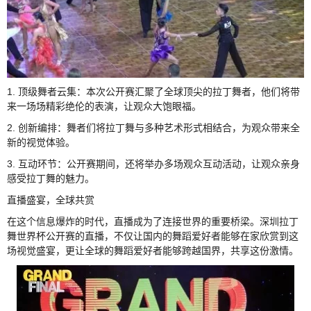
1. 顶级舞者云集：本次公开赛汇聚了全球顶尖的拉丁舞者，他们将带
来一场场精彩绝伦的表演，让观众大饱眼福。
2. 创新编排：舞者们将拉丁舞与多种艺术形式相结合，为观众带来全
新的视觉体验。
3. 互动环节：公开赛期间，还将举办多场观众互动活动，让观众亲身
感受拉丁舞的魅力。
直播盛宴，全球共赏
在这个信息爆炸的时代，直播成为了连接世界的重要桥梁。深圳拉丁
舞世界杯公开赛的直播，不仅让国内的舞蹈爱好者能够在家欣赏到这
场视觉盛宴，更让全球的舞蹈爱好者能够跨越国界，共享这份激情。