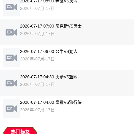
2026-07-17 08:00 老鹰VS灰熊
2026年-07月-17日
2026-07-17 07:00 尼克斯VS勇士
2026年-07月-17日
2026-07-17 06:00 公牛VS湖人
2026年-07月-17日
2026-07-17 04:30 火箭VS篮网
2026年-07月-17日
2026-07-17 04:00 雷霆VS独行侠
2026年-07月-17日
热门标签