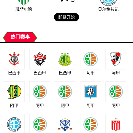
班菲尔德
贝尔格拉诺
即将开始
热门赛事
巴西甲
巴西甲
巴西甲
阿甲
阿甲
阿甲
阿甲
阿甲
阿甲
阿甲