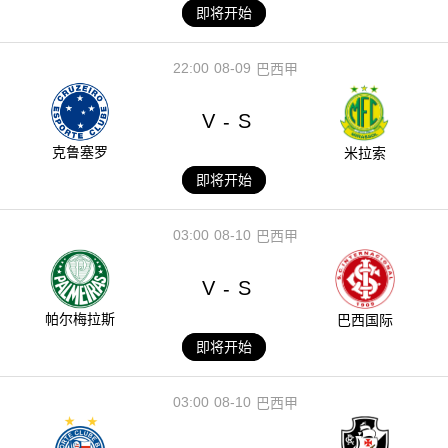
即将开始
22:00
08-09
巴西甲
V
S
-
克鲁塞罗
米拉索
即将开始
03:00
08-10
巴西甲
V
S
-
帕尔梅拉斯
巴西国际
即将开始
03:00
08-10
巴西甲