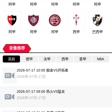
阿甲
阿甲
阿甲
阿甲
阿甲
阿甲
阿甲
阿甲
西甲
巴西甲
录像推荐
英超
德甲
法甲
西甲
意甲
NBA
2026-07-17 10:00 掘金VS开拓者
2026年-07月-17日
2026-07-17 09:00 热火VS猛龙
2026年-07月-17日