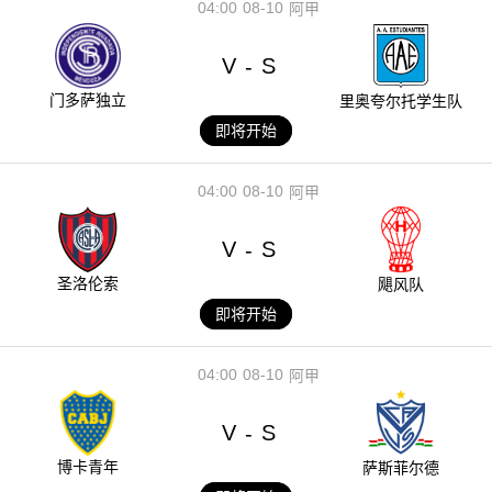
04:00
08-10
阿甲
V
S
-
门多萨独立
里奥夸尔托学生队
即将开始
04:00
08-10
阿甲
V
S
-
圣洛伦索
飓风队
即将开始
04:00
08-10
阿甲
V
S
-
博卡青年
萨斯菲尔德