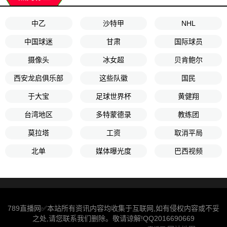
中乙
沙特甲
NHL
中国球迷
甘肃
国际球员
摄像头
冰女超
贝肯鲍尔
西安龙启俱乐部
这些队徽
国民
于大宝
足球世界杯
黄健翔
台湾地区
多特蒙德录
教练团
莫拉塔
工资
取消平局
北单
媒体曝光度
巴西视频
789直播网✅本站所有资讯内容均收集于互联网,如有侵权内容或不妥
之处,请您联系我们删除。敬请谅解!QQ2016690669