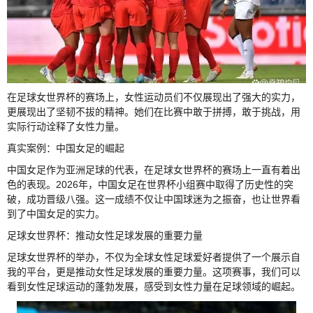
在足球女世界杯的赛场上，女性运动员们不仅展现出了强大的实力，
更展现出了坚韧不拔的精神。她们在比赛中敢于拼搏，敢于挑战，用
实际行动诠释了女性力量。
真实案例：中国女足的崛起
中国女足作为亚洲足球的代表，在足球女世界杯的赛场上一直有着出
色的表现。2026年，中国女足在世界杯小组赛中取得了历史性的突
破，成功晋级八强。这一成绩不仅让中国球迷为之振奋，也让世界看
到了中国女足的实力。
足球女世界杯：推动女性足球发展的重要力量
足球女世界杯的举办，不仅为全球女性足球爱好者提供了一个展示自
我的平台，更是推动女性足球发展的重要力量。这项赛事，我们可以
看到女性足球运动的蓬勃发展，感受到女性力量在足球领域的崛起。