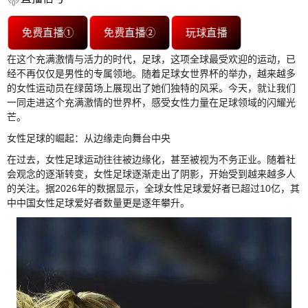
免费直播①
免费直播②
玩球直播
在这个充满激情与活力的时代，足球，这项全球最受欢迎的运动，已
经不再仅仅是男性的专属领地。随着足球女世界杯的举办，越来越多
的女性运动员在绿茵场上展现出了她们独特的风采。今天，就让我们
一同走进这个充满激情的世界杯，感受女性力量在足球领域的闪耀光
芒。
女性足球的崛起：从边缘走向舞台中央
在过去，女性足球运动往往被边缘化，甚至被视为不务正业。随着社
会观念的逐渐转变，女性足球逐渐走出了阴影，开始受到越来越多人
的关注。据2026年的数据显示，全球女性足球爱好者已超过10亿，其
中中国女性足球爱好者数量更是逐年攀升。