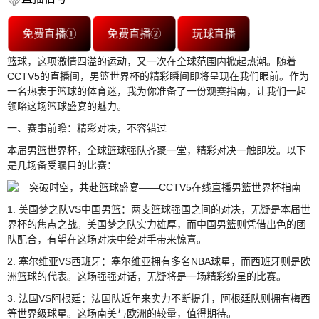
免费直播①
免费直播②
玩球直播
篮球，这项激情四溢的运动，又一次在全球范围内掀起热潮。随着
CCTV5的直播间，男篮世界杯的精彩瞬间即将呈现在我们眼前。作为
一名热衷于篮球的体育迷，我为你准备了一份观赛指南，让我们一起
领略这场篮球盛宴的魅力。
一、赛事前瞻：精彩对决，不容错过
本届男篮世界杯，全球篮球强队齐聚一堂，精彩对决一触即发。以下
是几场备受瞩目的比赛：
1. 美国梦之队VS中国男篮：两支篮球强国之间的对决，无疑是本届世
界杯的焦点之战。美国梦之队实力雄厚，而中国男篮则凭借出色的团
队配合，有望在这场对决中给对手带来惊喜。
2. 塞尔维亚VS西班牙：塞尔维亚拥有多名NBA球星，而西班牙则是欧
洲篮球的代表。这场强强对话，无疑将是一场精彩纷呈的比赛。
3. 法国VS阿根廷：法国队近年来实力不断提升，阿根廷队则拥有梅西
等世界级球星。这场南美与欧洲的较量，值得期待。