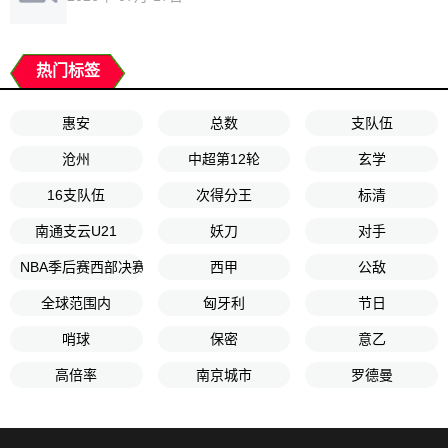
热门标签
惠安
总数
支队伍
沧州
中超第12轮
玄学
16支队伍
次得分王
标清
南通支云U21
妖刀
对手
NBA季后赛西部决赛G2
西甲
公敌
全球范围内
匈牙利
节日
哨球
保密
意乙
高倍率
南京城市
罗德曼