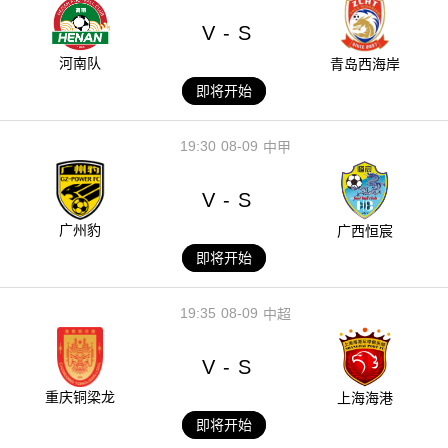
V
S
-
河南队
青岛西海岸
即将开始
19:30
08-09
中甲
V
S
-
广州豹
广西恒宸
即将开始
19:35
08-09
中超
V
S
-
重庆铜梁龙
上海海港
即将开始