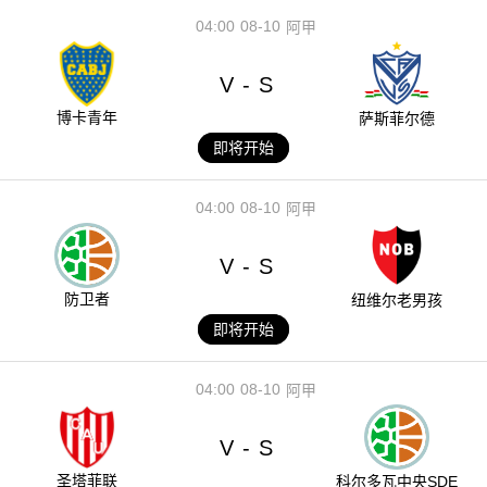
04:00
08-10
阿甲
V
S
-
博卡青年
萨斯菲尔德
即将开始
04:00
08-10
阿甲
V
S
-
防卫者
纽维尔老男孩
即将开始
04:00
08-10
阿甲
V
S
-
圣塔菲联
科尔多瓦中央SDE