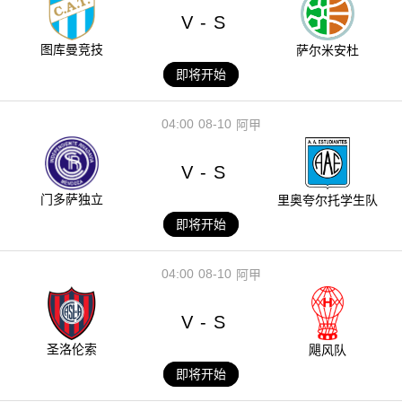
V
S
-
图库曼竞技
萨尔米安杜
即将开始
04:00
08-10
阿甲
V
S
-
门多萨独立
里奥夸尔托学生队
即将开始
04:00
08-10
阿甲
V
S
-
圣洛伦索
飓风队
即将开始