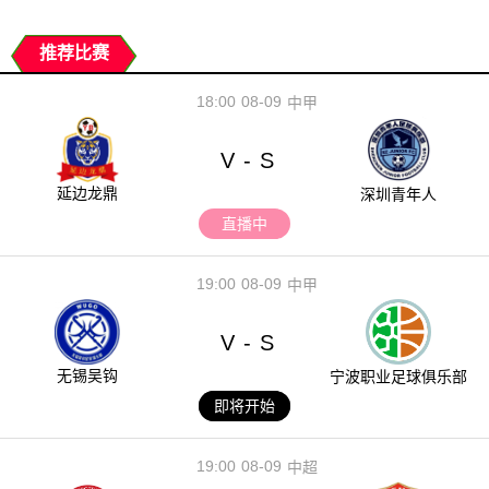
推荐比赛
18:00
08-09
中甲
V
S
-
延边龙鼎
深圳青年人
直播中
19:00
08-09
中甲
V
S
-
无锡吴钩
宁波职业足球俱乐部
即将开始
19:00
08-09
中超