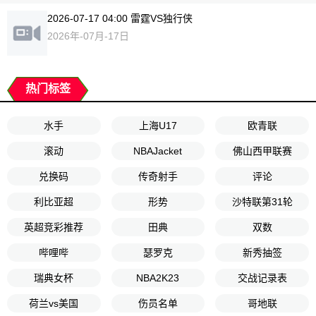
2026-07-17 04:00 雷霆VS独行侠
2026年-07月-17日
热门标签
水手
上海U17
欧青联
滚动
NBAJacket
佛山西甲联赛
兑换码
传奇射手
评论
利比亚超
形势
沙特联第31轮
英超竞彩推荐
田典
双数
哔哩哔
瑟罗克
新秀抽签
瑞典女杯
NBA2K23
交战记录表
荷兰vs美国
伤员名单
哥地联