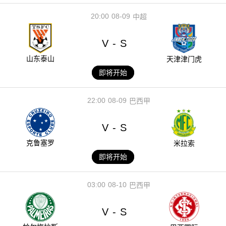
20:00
08-09
中超
V
S
-
山东泰山
天津津门虎
即将开始
22:00
08-09
巴西甲
V
S
-
克鲁塞罗
米拉索
即将开始
03:00
08-10
巴西甲
V
S
-