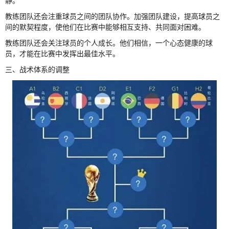
静。
教练团队还会注重球员之间的团队协作。加强团队建设，提高球员之
间的默契程度，使他们在比赛中能够相互支持、共同面对困难。
教练团队还会关注球员的个人成长。他们相信，一个心态健康的球
员，才能在比赛中发挥出最佳水平。
三、战术体系的调整