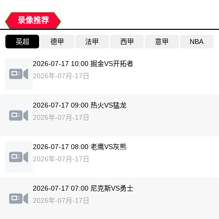
录像推荐
英超
德甲
法甲
西甲
意甲
NBA
2026-07-17 10:00 掘金VS开拓者
2026年-07月-17日
2026-07-17 09:00 热火VS猛龙
2026年-07月-17日
2026-07-17 08:00 老鹰VS灰熊
2026年-07月-17日
2026-07-17 07:00 尼克斯VS勇士
2026年-07月-17日