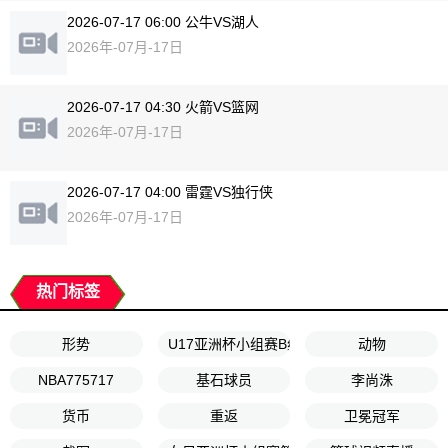
2026-07-17 06:00 公牛VS湖人
2026年-07月-17日
2026-07-17 04:30 火箭VS篮网
2026年-07月-17日
2026-07-17 04:00 雷霆VS独行侠
2026年-07月-17日
热门标签
形势
U17亚洲杯小组赛B组第3轮
动物
NBA775717
基石球员
李尚洙
货币
重返
卫冕冠军