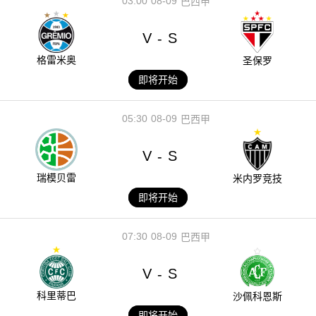
03:00
08-09
巴西甲
V
S
-
格雷米奥
圣保罗
即将开始
05:30
08-09
巴西甲
V
S
-
瑞模贝雷
米内罗竞技
即将开始
07:30
08-09
巴西甲
V
S
-
科里蒂巴
沙佩科恩斯
即将开始