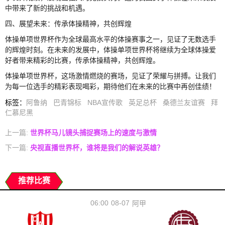
中带来了新的挑战和机遇。
四、展望未来：传承体操精神，共创辉煌
体操单项世界杯作为全球最高水平的体操赛事之一，见证了无数选手
的辉煌时刻。在未来的发展中，体操单项世界杯将继续为全球体操爱
好者带来精彩的比赛，传承体操精神，共创辉煌。
体操单项世界杯，这场激情燃烧的赛场，见证了荣耀与拼搏。让我们
为每一位选手的精彩表现喝彩，期待他们在未来的比赛中再创佳绩！
标签
：
阿鲁纳
巴青锦标
NBA宣传歌
英足总杯
桑德兰友谊赛
拜
仁慕尼黑
上一篇:
世界杯马儿镜头捕捉赛场上的速度与激情
下一篇:
央视直播世界杯，谁将是我们的解说英雄？
推荐比赛
06:00
08-07
阿甲