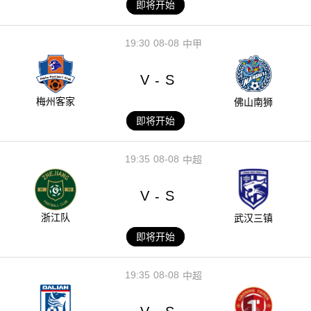
即将开始
19:30
08-08
中甲
V
S
-
梅州客家
佛山南狮
即将开始
19:35
08-08
中超
V
S
-
浙江队
武汉三镇
即将开始
19:35
08-08
中超