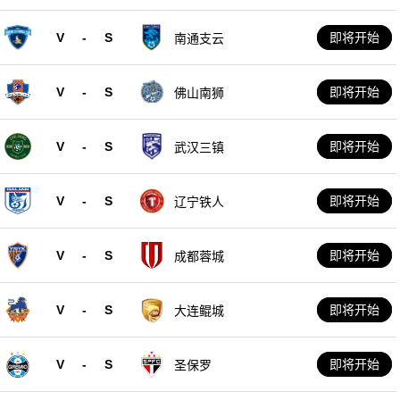
队
V
-
S
即将开始
南通支云
V
-
S
即将开始
佛山南狮
V
-
S
即将开始
武汉三镇
V
-
S
即将开始
辽宁铁人
V
-
S
即将开始
成都蓉城
V
-
S
即将开始
大连鲲城
V
-
S
即将开始
圣保罗