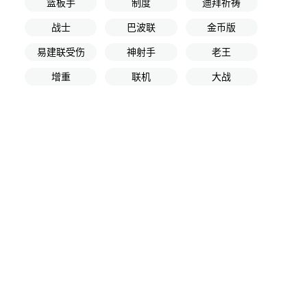
篮板手
制度
迪拜祈祷
战士
巴波联
金币版
易建联受伤
神射手
老王
增重
联机
大战