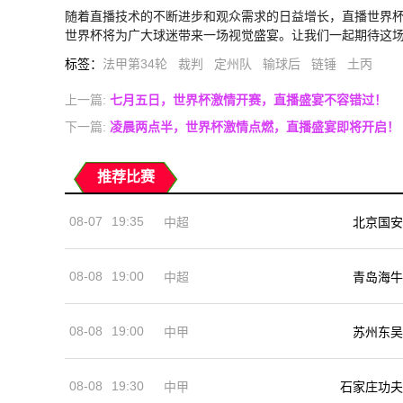
随着直播技术的不断进步和观众需求的日益增长，直播世界
世界杯将为广大球迷带来一场视觉盛宴。让我们一起期待这
标签
：
法甲第34轮
裁判
定州队
输球后
链锤
土丙
上一篇:
七月五日，世界杯激情开赛，直播盛宴不容错过！
下一篇:
凌晨两点半，世界杯激情点燃，直播盛宴即将开启！
推荐比赛
08-07
19:35
中超
北京国安
08-08
19:00
中超
青岛海牛
08-08
19:00
中甲
苏州东吴
08-08
19:30
中甲
石家庄功夫