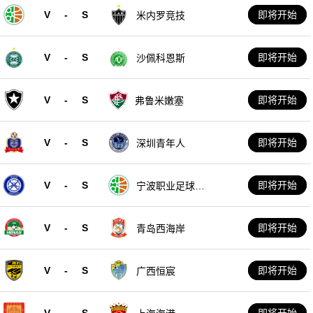
V
-
S
即将开始
米内罗竞技
V
-
S
即将开始
沙佩科恩斯
V
-
S
即将开始
弗鲁米嫩塞
V
-
S
即将开始
深圳青年人
V
-
S
即将开始
宁波职业足球俱
乐部
V
-
S
即将开始
青岛西海岸
V
-
S
即将开始
广西恒宸
V
-
S
即将开始