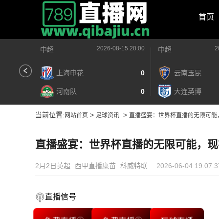
首页
2026-08-15 20:00
2
中超
中超
上海申花
0
云南玉昆
河南队
0
大连英博
当前位置:
>
>
网站首页
足球资讯
直播盛宴：世界杯直播的无限可能
直播盛宴：世界杯直播的无限可能，现
2月2日英超
西甲直播康苗
科威特联
2026-06-04 19:07:3
直播信号