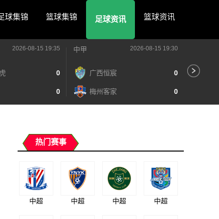
足球集锦
篮球集锦
篮球资讯
足球资讯
2026-08-15 19:35
2026-08-15 19:30
中甲
中甲
虎
0
广西恒宸
0
陕
0
梅州客家
0
长
热门赛事
中超
中超
中超
中超