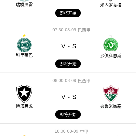
瑞模贝雷
米内罗竞技
即将开始
07:30
08-09
巴西甲
V
S
-
科里蒂巴
沙佩科恩斯
即将开始
08:00
08-09
巴西甲
V
S
-
博塔弗戈
弗鲁米嫩塞
即将开始
18:00
08-09
中甲