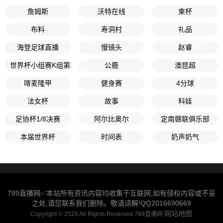
詹姆斯
沃特在线
柬杯
布料
寿洞村
礼品
海登足球直播
慢镜头
赵睿
世界杯小组赛K组第2轮
公鹿
澳昆超
喀麦隆甲
健身赛
4分球
法女杯
故事
科娃
足协杯1/8决赛
阿尔比奥尔
定南赣联俱乐部
本届世界杯
时间表
奶声奶气
789直播网✅本站所有资讯内容均收集于互联网,如有侵权内容或不妥
之处,请您联系我们删除。敬请谅解!QQ2016690669
网站地图
Copyright © 2025 All Rights Reserved 789直播网