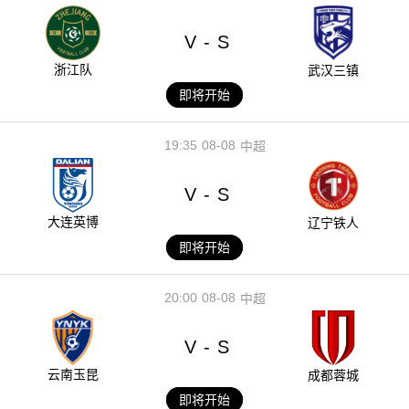
V
S
-
浙江队
武汉三镇
即将开始
19:35
08-08
中超
V
S
-
大连英博
辽宁铁人
即将开始
20:00
08-08
中超
V
S
-
云南玉昆
成都蓉城
即将开始