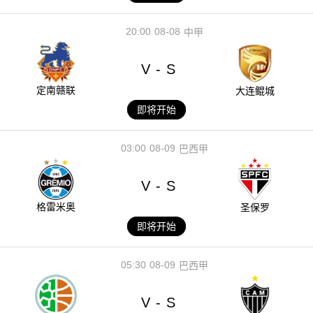
20:00
08-08
中甲
V
S
-
定南赣联
大连鲲城
即将开始
03:00
08-09
巴西甲
V
S
-
格雷米奥
圣保罗
即将开始
05:30
08-09
巴西甲
V
S
-