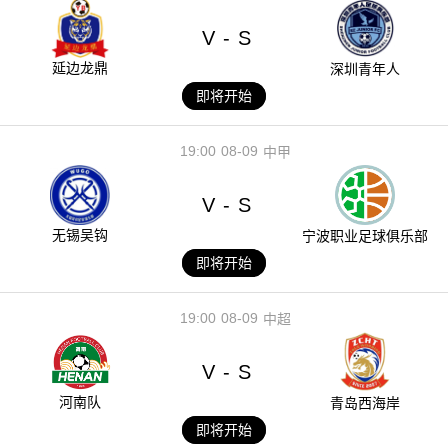
V
S
-
延边龙鼎
深圳青年人
即将开始
19:00
08-09
中甲
V
S
-
无锡吴钩
宁波职业足球俱乐部
即将开始
19:00
08-09
中超
V
S
-
河南队
青岛西海岸
即将开始