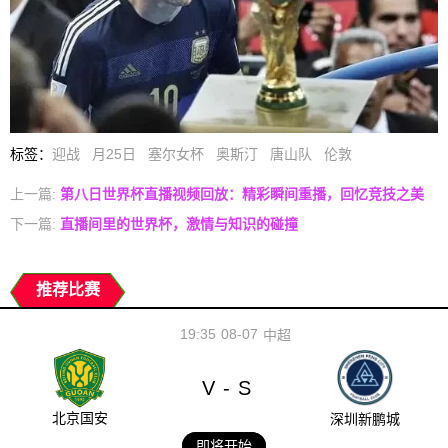
标签
：
迎战
月25日
塞尔女杯
奥斯汀
唐山队
伦敦
上一篇:
第八日世界杯直播视频回放：精彩瞬间重播，回忆竞技之美
下一篇:
直播间里的世界杯，激情与知识的碰撞
推荐比赛
19:35
08-07
中超
V
S
-
北京国安
深圳新鹏城
即将开始