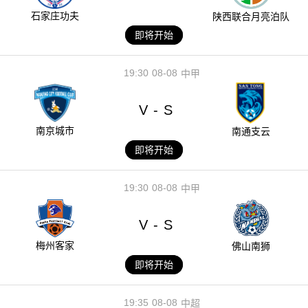
石家庄功夫
陕西联合月亮泊队
即将开始
19:30
08-08
中甲
V
S
-
南京城市
南通支云
即将开始
19:30
08-08
中甲
V
S
-
梅州客家
佛山南狮
即将开始
19:35
08-08
中超