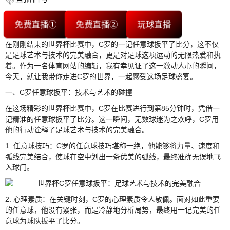
免费直播①
免费直播②
玩球直播
在刚刚结束的世界杯比赛中，C罗的一记任意球扳平了比分，这不仅
是足球艺术与技术的完美融合，更是对足球这项运动的无限热爱和执
着。作为一名体育网站的编辑，我有幸见证了这一激动人心的瞬间，
今天，就让我带你走进C罗的世界，一起感受这场足球盛宴。
一、C罗任意球扳平：技术与艺术的碰撞
在这场精彩的世界杯比赛中，C罗在比赛进行到第85分钟时，凭借一
记精准的任意球扳平了比分。这一瞬间，无数球迷为之欢呼，C罗用
他的行动诠释了足球艺术与技术的完美融合。
1. 任意球技巧：C罗的任意球技巧堪称一绝，他能够将力量、速度和
弧线完美结合，使球在空中划出一条优美的弧线，最终准确无误地飞
入球门。
2. 心理素质：在关键时刻，C罗的心理素质令人敬佩。面对如此重要
的任意球，他没有紧张，而是冷静地分析局势，最终用一记完美的任
意球为球队扳平了比分。