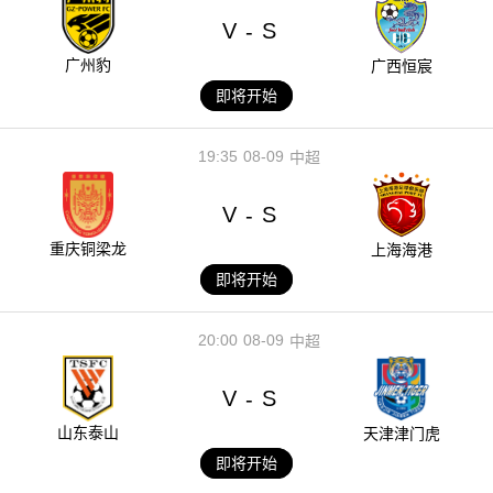
V
S
-
广州豹
广西恒宸
即将开始
19:35
08-09
中超
V
S
-
重庆铜梁龙
上海海港
即将开始
20:00
08-09
中超
V
S
-
山东泰山
天津津门虎
即将开始