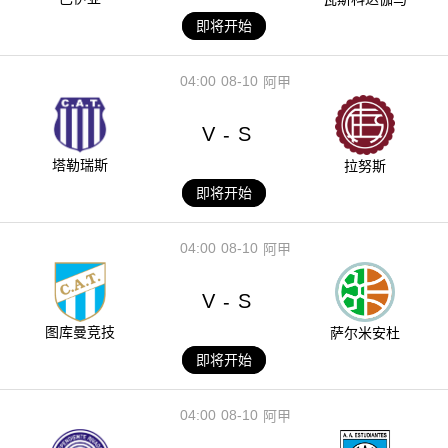
即将开始
04:00
08-10
阿甲
V
S
-
塔勒瑞斯
拉努斯
即将开始
04:00
08-10
阿甲
V
S
-
图库曼竞技
萨尔米安杜
即将开始
04:00
08-10
阿甲