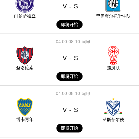
V
S
-
门多萨独立
里奥夸尔托学生队
即将开始
04:00
08-10
阿甲
V
S
-
圣洛伦索
飓风队
即将开始
04:00
08-10
阿甲
V
S
-
博卡青年
萨斯菲尔德
即将开始