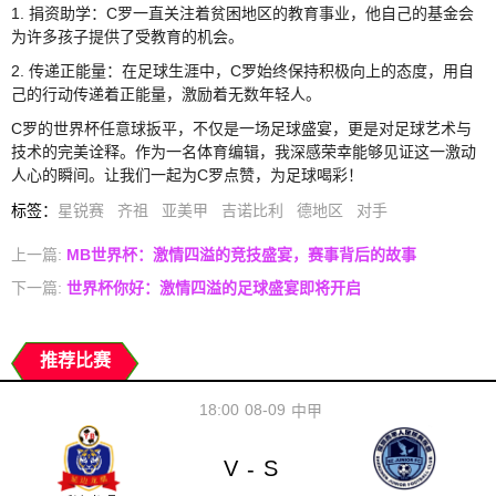
1. 捐资助学：C罗一直关注着贫困地区的教育事业，他自己的基金会
为许多孩子提供了受教育的机会。
2. 传递正能量：在足球生涯中，C罗始终保持积极向上的态度，用自
己的行动传递着正能量，激励着无数年轻人。
C罗的世界杯任意球扳平，不仅是一场足球盛宴，更是对足球艺术与
技术的完美诠释。作为一名体育编辑，我深感荣幸能够见证这一激动
人心的瞬间。让我们一起为C罗点赞，为足球喝彩！
标签
：
星锐赛
齐祖
亚美甲
吉诺比利
德地区
对手
上一篇:
MB世界杯：激情四溢的竞技盛宴，赛事背后的故事
下一篇:
世界杯你好：激情四溢的足球盛宴即将开启
推荐比赛
18:00
08-09
中甲
V
S
-