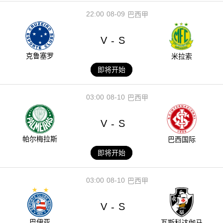
22:00
08-09
巴西甲
V
S
-
克鲁塞罗
米拉索
即将开始
03:00
08-10
巴西甲
V
S
-
帕尔梅拉斯
巴西国际
即将开始
03:00
08-10
巴西甲
V
S
-
巴伊亚
瓦斯科达伽马