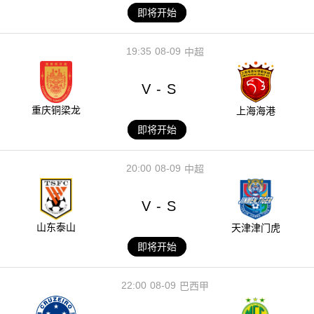
即将开始
19:35
08-09
中超
V
S
-
重庆铜梁龙
上海海港
即将开始
20:00
08-09
中超
V
S
-
山东泰山
天津津门虎
即将开始
22:00
08-09
巴西甲