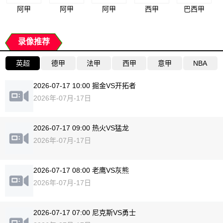
阿甲
阿甲
阿甲
西甲
巴西甲
录像推荐
英超
德甲
法甲
西甲
意甲
NBA
2026-07-17 10:00 掘金VS开拓者
2026年-07月-17日
2026-07-17 09:00 热火VS猛龙
2026年-07月-17日
2026-07-17 08:00 老鹰VS灰熊
2026年-07月-17日
2026-07-17 07:00 尼克斯VS勇士