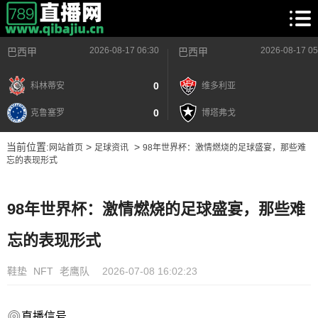
2026-08-17 06:30
2026-08-17 05
巴西甲
巴西甲
0
科林蒂安
维多利亚
0
克鲁塞罗
博塔弗戈
当前位置:
>
>
网站首页
足球资讯
98年世界杯：激情燃烧的足球盛宴，那些难
忘的表现形式
98年世界杯：激情燃烧的足球盛宴，那些难
忘的表现形式
鞋垫
NFT
老鹰队
2026-07-08 16:02:23
直播信号