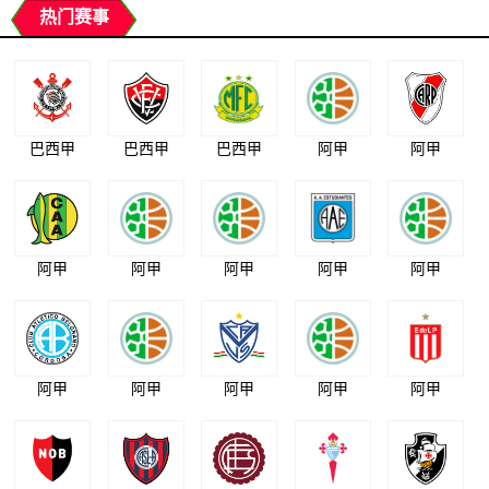
热门赛事
巴西甲
巴西甲
巴西甲
阿甲
阿甲
阿甲
阿甲
阿甲
阿甲
阿甲
阿甲
阿甲
阿甲
阿甲
阿甲