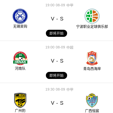
19:00
08-09
中甲
V
S
-
无锡吴钩
宁波职业足球俱乐部
即将开始
19:00
08-09
中超
V
S
-
河南队
青岛西海岸
即将开始
19:30
08-09
中甲
V
S
-
广州豹
广西恒宸