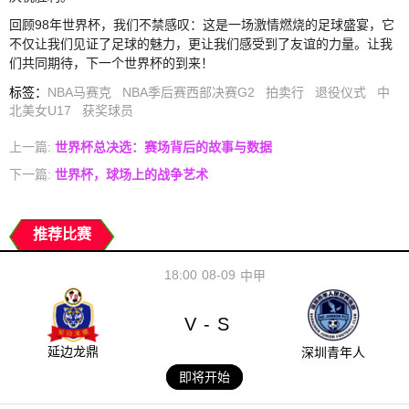
回顾98年世界杯，我们不禁感叹：这是一场激情燃烧的足球盛宴，它
不仅让我们见证了足球的魅力，更让我们感受到了友谊的力量。让我
们共同期待，下一个世界杯的到来！
标签
：
NBA马赛克
NBA季后赛西部决赛G2
拍卖行
退役仪式
中
北美女U17
获奖球员
上一篇:
世界杯总决选：赛场背后的故事与数据
下一篇:
世界杯，球场上的战争艺术
推荐比赛
18:00
08-09
中甲
V
S
-
延边龙鼎
深圳青年人
即将开始