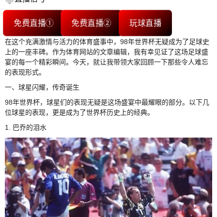
免费直播①
免费直播②
玩球直播
在这个充满激情与活力的体育盛事中，98年世界杯无疑成为了足球史
上的一座丰碑。作为体育网站的文章编辑，我有幸见证了这场足球盛
宴的每一个精彩瞬间。今天，就让我带领大家回顾一下那些令人难忘
的表现形式。
一、球星闪耀，传奇诞生
98年世界杯，球星们的表现无疑是这场盛宴中最耀眼的部分。以下几
位球星的表现，更是成为了世界杯历史上的经典。
1. 巴乔的泪水