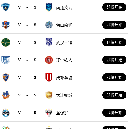
V
-
S
即将开始
南通支云
V
-
S
即将开始
佛山南狮
V
-
S
即将开始
武汉三镇
V
-
S
即将开始
辽宁铁人
V
-
S
即将开始
成都蓉城
V
-
S
即将开始
大连鲲城
V
-
S
即将开始
圣保罗