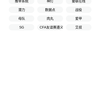
推举系统
神灯
曼联在线
潜力
数据点
战役
母队
肉丸
爱甲
SG
CFA友谊赛遵义赛
艾叔