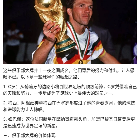
这些俱乐部大牌并非一夜之间成名，他们背后的努力和付出，让人感
叹不已。以下是一些球星们的崛起之路：
1. C罗：从葡萄牙的边路小将到世界足坛的顶级前锋，C罗凭借着自己
的天赋和努力，一步步成为了足球史上最伟大的球员之一。
2. 梅西：阿根廷神童梅西在巴塞罗那度过了他的青春岁月，他的球技
和进球能力让人惊叹。
3. 姆巴佩：这位法国新星在摩纳哥崭露头角，加盟巴黎圣日耳曼后更
是迅速成为世界足坛的新星。
三、俱乐部大牌的价值体现