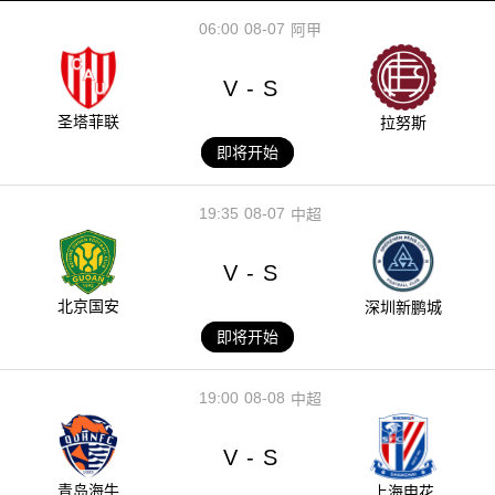
06:00
08-07
阿甲
V
S
-
圣塔菲联
拉努斯
即将开始
19:35
08-07
中超
V
S
-
北京国安
深圳新鹏城
即将开始
19:00
08-08
中超
V
S
-
青岛海牛
上海申花