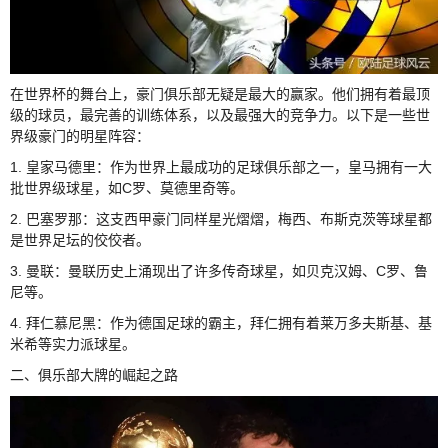
在世界杯的舞台上，豪门俱乐部无疑是最大的赢家。他们拥有着最顶
级的球员，最完善的训练体系，以及最强大的竞争力。以下是一些世
界级豪门的明星阵容：
1. 皇家马德里：作为世界上最成功的足球俱乐部之一，皇马拥有一大
批世界级球星，如C罗、莫德里奇等。
2. 巴塞罗那：这支西甲豪门同样星光熠熠，梅西、布斯克茨等球星都
是世界足坛的佼佼者。
3. 曼联：曼联历史上涌现出了许多传奇球星，如贝克汉姆、C罗、鲁
尼等。
4. 拜仁慕尼黑：作为德国足球的霸主，拜仁拥有着莱万多夫斯基、基
米希等实力派球星。
二、俱乐部大牌的崛起之路