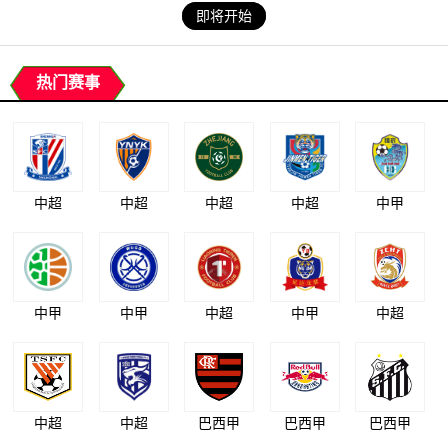
即将开始
热门赛事
中超
中超
中超
中超
中甲
中甲
中甲
中超
中甲
中超
中超
中超
巴西甲
巴西甲
巴西甲